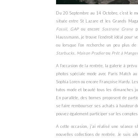
Du 20 Septembre au 14 Octobre, c’est le m
située entre St Lazare et les Grands Mag
Fossil, GAP
ou encore
Sostrene Grene
pa
Haussmann, je trouve l’endroit idéal pour 
ou lorsque l’on recherche un peu plus de t
Starbucks
,
Maison Pradier
ou
Prêt à Mange
A l’occasion de la rentrée, la galerie à pr
photos spéciale mode avec Paris Match au 
Sophia Loren ou encore Françoise Hardy. Le
tutos mode et beauté tous les dimanches j
En parallèle, des bornes proposent de parti
se faire rembourser ses achats à hauteur d
pouvez également participer sur les compte
A cette occasion, j’ai réalisé une séance s
nouvelles collections de rentrée. Je suis al