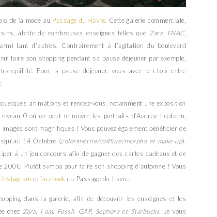
ois de la mode au
Passage du Havre
. Cette galerie commerciale,
asins, abrite de nombreuses enseignes telles que
Zara, FNAC,
rmi tant d’autres. Contrairement à l’agitation du boulevard
venir faire son shopping pendant sa pause déjeuner par exemple,
ranquillité. Pour la pause déjeuner, vous avez le choix entre
r
.
évu quelques animations et rendez-vous, notamment une exposition
niveau 0 où on peut retrouver les portraits d’Audrey Hepburn,
s images sont magnifiques ! Vous pouvez également bénéficier de
usqu’au 14 Octobre (
colorimétrie/coiffure/morpho et make-up
).
ciper à un jeu concours afin de gagner des cartes cadeaux et de
e 200€. Plutôt sympa pour faire son shopping d’automne ! Vous
s
instagram
et
facebook
du Passage du Havre.
hopping dans la galerie, afin de découvrir les enseignes et les
lée chez
Zara, I am, Fossil, GAP, Sephora et Starbucks
. Je vous