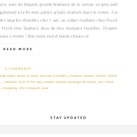
ara, avec du léopard, grande tendance de la saison, un gros pull
alement à la fin mes autres achats réalisés dans le centre. J’ai
es boucles d’oreilles chez I am, un collier maillons chez Fossil
 & Fresh chez Sephora, deux de mes marques favorites. J’espère
vous y rendre ! Bon week-end et bonne chance xx
READ MORE
2 COMMENTS
ode paris
,
boots a clous
,
boucles d'oreilles
,
chapeau maison michel
,
Chloé
..
,
leopard
,
look of the day
,
maison michel
,
passage du havre
,
sac chloé
,
a
,
shopping
,
short leopard
,
zara
STAY UPDATED