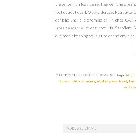
présente mon look de rentrée déniché chez Z
tout doux et des BO XXL dorées. Retrouvez ég
déniché une jolie chemise en lin chez GAP, d
(
très tendance
) et des produits Sanoflore
que mon shopping vous aura donné envie de 
CATEGORIES:
LOOKS
,
SHOPPING
Tags:
blog m
Hudson
,
chloé susanna
,
elodieinparis
,
fossil
,
I am.
sephor
ADRESSE
EMAIL