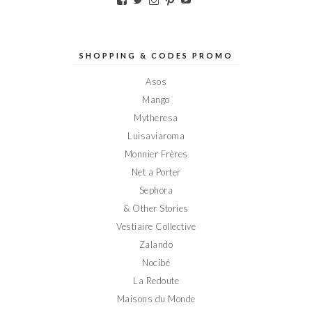
le
le
le
le
le
profil
profil
profil
profil
profil
de
de
de
de
de
Elodieinparis
Elodieinparis
Elodieinparis
Elodieinparis
Elodieinparis
sur
sur
sur
sur
sur
SHOPPING & CODES PROMO
Facebook
Twitter
Instagram
Pinterest
YouTube
Asos
Mango
Mytheresa
Luisaviaroma
Monnier Frères
Net a Porter
Sephora
& Other Stories
Vestiaire Collective
Zalando
Nocibé
La Redoute
Maisons du Monde