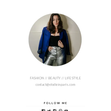
FASHION // BEAUTY // LIFESTYLE
contact@elodieinparis.com
FOLLOW ME
Voir
Voir
Voir
Voir
Voir