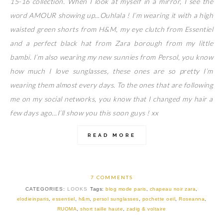
15-16 collection. When I look at myself in a mirror, I see the
word AMOUR showing up…Ouhlala ! I’m wearing it with a high
waisted green shorts from H&M, my eye clutch from Essentiel
and a perfect black hat from Zara borough from my little
bambi. I’m also wearing my new sunnies from Persol, you know
how much I love sunglasses, these ones are so pretty I’m
wearing them almost every days. To the ones that are following
me on my social networks, you know that I changed my hair a
few days ago…I’ll show you this soon guys ! xx
READ MORE
7 COMMENTS
CATEGORIES:
LOOKS
Tags:
blog mode paris
,
chapeau noir zara
,
elodieinparis
,
essentiel
,
h&m
,
persol sunglasses
,
pochette oeil
,
Roseanna
,
RUOMA
,
short taille haute
,
zadig & voltaire