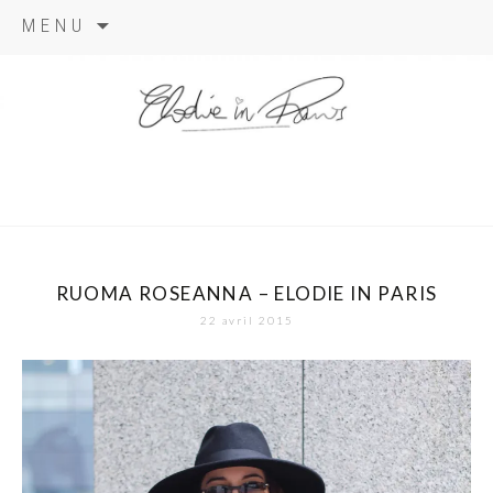
Aller
MENU
au
contenu
elodie in
paris
RUOMA ROSEANNA – ELODIE IN PARIS
22 avril 2015