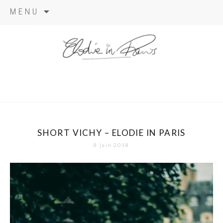
Aller
MENU
au
contenu
elodie in
paris
SHORT VICHY – ELODIE IN PARIS
8 juin 2018