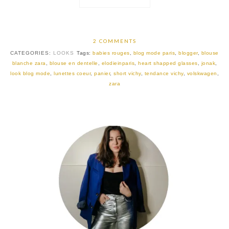
2 COMMENTS
CATEGORIES:
LOOKS
Tags:
babies rouges
,
blog mode paris
,
blogger
,
blouse
blanche zara
,
blouse en dentelle
,
elodieinparis
,
heart shapped glasses
,
jonak
,
look blog mode
,
lunettes coeur
,
panier
,
short vichy
,
tendance vichy
,
volskwagen
,
zara