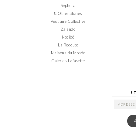
Sephora
& Other Stories
Vestiaire Collective
Zalando
Nocibé
La Redoute
Maisons du Monde
Galeries Lafayette
S
ADRESSE
EMAIL