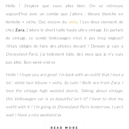
Hello ! J’espère que vous allez bien. On se retrouve
aujourd’hui avec un combo que j’adore : blouse blanche en
dentelle + vichy. Oui, encore du
vichy
! Les deux viennent de
chez
Zara
, j’adore le short taille haute ultra vintage. En parlant
de vintage, ce combi Volkswagen n’est il pas trop mignon?
J’étais obligée de faire des photos devant ! Demain je vais à
Disneyland Paris
, j’ai tellement hâte, des mois que je n’y suis
pas allée. Bon week-end xx
Hello ! I hope you are good. I’m back with an outfit that I love a
lot : white lace blouse + vichy. So cute ! Both are from Zara, I
love the vintage high waisted shorts. Talking about vintage,
this Volkswagen car is so beautiful isn’t it? I have to shot my
outfit with it ! I’m going to Disneyland Paris tomorrow, I can’t
wait ! Have a nice weekend xx
READ MORE