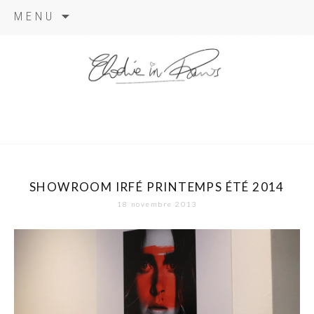
Aller
MENU
au
contenu
elodie in
paris
SHOWROOM IRFÉ PRINTEMPS ÉTÉ 2014
18 novembre 2013