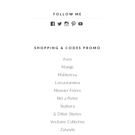
FOLLOW ME
Voir
Voir
Voir
Voir
Voir
le
le
le
le
le
profil
profil
profil
profil
profil
de
de
de
de
de
Elodieinparis
Elodieinparis
Elodieinparis
Elodieinparis
Elodieinparis
sur
sur
sur
sur
sur
SHOPPING & CODES PROMO
Facebook
Twitter
Instagram
Pinterest
YouTube
Asos
Mango
Mytheresa
Luisaviaroma
Monnier Frères
Net a Porter
Sephora
& Other Stories
Vestiaire Collective
Zalando