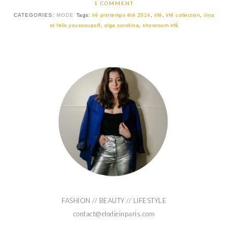
1 COMMENT
CATEGORIES:
MODE
Tags:
iré printemps été 2014
,
irfé
,
irfé collection
,
irina
et felix youssoupoff
,
olga sorokina
,
showroom irfé
FASHION // BEAUTY // LIFESTYLE
contact@elodieinparis.com