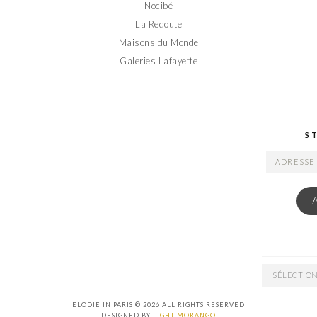
Nocibé
La Redoute
Maisons du Monde
Galeries Lafayette
S
ADRESSE
EMAIL
ARCHIVES
ELODIE IN PARIS © 2026 ALL RIGHTS RESERVED
DESIGNED BY
LIGHT MORANGO