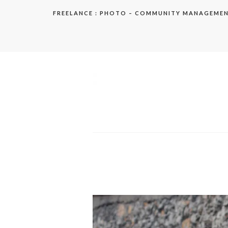
Aller
FREELANCE : PHOTO – COMMUNITY MANAGEME
au
contenu
elodie