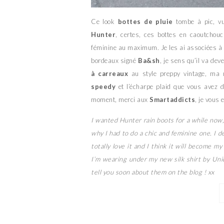
Ce look
bottes de pluie
tombe à pic, vu
Hunter
, certes, ces bottes en caoutchouc 
féminine au maximum. Je les ai associées 
bordeaux signé
Ba&sh
, je sens qu’il va dev
à carreaux
au style preppy vintage, ma 
speedy
et l’écharpe plaid que vous avez 
moment, merci aux
Smartaddicts
, je vous 
I wanted Hunter rain boots for a while now, i
why I had to do a chic and feminine one. I
totally love it and I think it will become my
I’m wearing under my new silk shirt by Uni
tell you soon about them on the blog ! xx