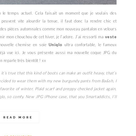
 le temps actuel. Cela faisait un moment que je voulais des
peuvent vite alourdir la tenue, il faut donc la rendre chic et
à des pièces automnales comme mon nouveau pantalon en velours
enir mon chouchou de cet hiver, je l’adore. J’ai ressorti ma
veste
nouvelle chemise en soie
Uniqlo
ultra confortable, le fameux
déjà vue ici. Je vous présente aussi ma nouvelle coque JPG du
en reparle très bientôt ! xx
t’s true that this kind of boots can make an outfit heavy, that’s
 decided to wear them with my new burgundy pants from Ba&sh, I
 favorite of winter. Plaid scarf and preppy checked jacket again,
qlo, so comfy. New JPG iPhone case, that you Smartaddicts, I’ll
READ MORE