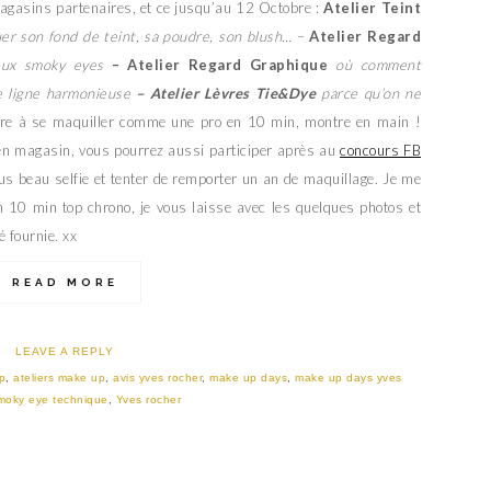
magasins partenaires, et ce jusqu’au 12 Octobre :
Atelier Teint
uer son fond de teint, sa poudre, son blush…
–
Atelier Regard
meux smoky eyes
– Atelier Regard Graphique
où comment
le ligne harmonieuse
– Atelier Lèvres Tie&Dye
parce qu’on ne
ndre à se maquiller comme une pro en 10 min, montre en main !
 en magasin, vous pourrez aussi participer après au
concours FB
lus beau selfie et tenter de remporter un an de maquillage. Je me
 10 min top chrono, je vous laisse avec les quelques photos et
é fournie. xx
READ MORE
LEAVE A REPLY
p
,
ateliers make up
,
avis yves rocher
,
make up days
,
make up days yves
moky eye technique
,
Yves rocher