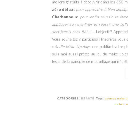
ateliers gratuits à découvrir dans les 650 
zéro défaut
pour apprendre à bien appliq
Charbonneux
pour enfin réussir le fa
appliquer son eye-liner et réussir une bel
sort jamais sans RAL ! –
L’objectif? Appre
Vous souhaitez y participer? Inscrivez vous
«
Selfie Make Up days
» en publiant votre p
suis moi aussi prêtée au jeu du make up en
tests de la panoplie de maquillage qui m’a ét
CATEGORIES:
BEAUTÉ
Tags:
astuces make u
rocher
,
s