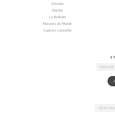
Zalando
Nocibé
La Redoute
Maisons du Monde
Galeries Lafayette
S
ADRESSE
EMAIL
ARCHIVES