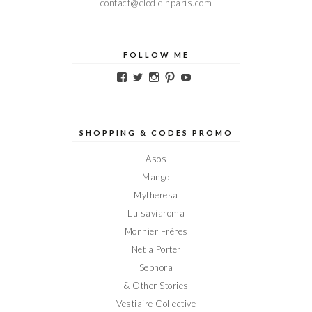
contact@elodieinparis.com
FOLLOW ME
Voir
Voir
Voir
Voir
Voir
le
le
le
le
le
profil
profil
profil
profil
profil
de
de
de
de
de
Elodieinparis
Elodieinparis
Elodieinparis
Elodieinparis
Elodieinparis
sur
sur
sur
sur
sur
SHOPPING & CODES PROMO
Facebook
Twitter
Instagram
Pinterest
YouTube
Asos
Mango
Mytheresa
Luisaviaroma
Monnier Frères
Net a Porter
Sephora
& Other Stories
Vestiaire Collective