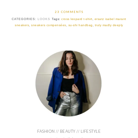
23 COMMENTS
CATEGORIES:
LOOKS
Tags:
cross leopard t-shirt
,
ersatz isabel marant
sneakers
,
sneakers compensées
,
su-shi handbag
,
truly madly deeply
FASHION // BEAUTY // LIFESTYLE