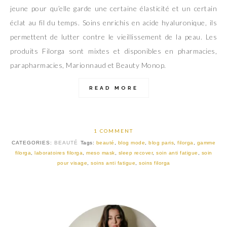
jeune pour qu’elle garde une certaine élasticité et un certain
éclat au fil du temps. Soins enrichis en acide hyaluronique, ils
permettent de lutter contre le vieillissement de la peau. Les
produits Filorga sont mixtes et disponibles en pharmacies,
parapharmacies, Marionnaud et Beauty Monop.
READ MORE
1 COMMENT
CATEGORIES:
BEAUTÉ
Tags:
beauté
,
blog mode
,
blog paris
,
filorga
,
gamme
filorga
,
laboratoires filorga
,
meso mask
,
sleep recover
,
soin anti fatigue
,
soin
pour visage
,
soins anti fatigue
,
soins filorga