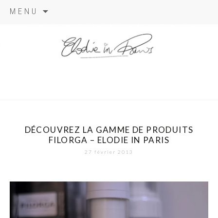
Aller
MENU
au
contenu
elodie in
paris
DÉCOUVREZ LA GAMME DE PRODUITS
FILORGA – ELODIE IN PARIS
27 février 2013