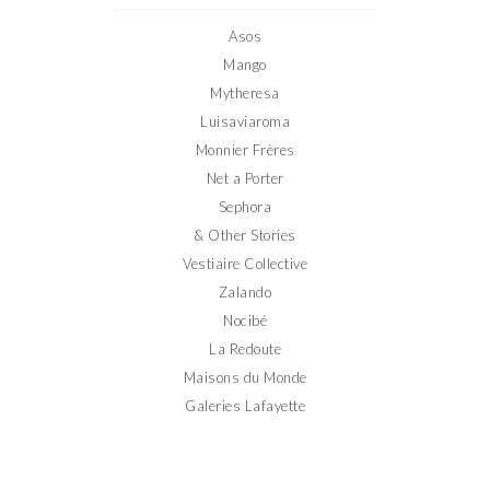
Facebook
Twitter
Instagram
Pinterest
YouTube
Asos
Mango
Mytheresa
Luisaviaroma
Monnier Frères
Net a Porter
Sephora
& Other Stories
Vestiaire Collective
Zalando
Nocibé
La Redoute
Maisons du Monde
Galeries Lafayette