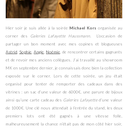
Hier soir je suis allée à la soirée
Michael Kors
organisée au
corner des
Galeries Lafayette Haussmann
. L’occasion de
partager un bon moment avec mes copines et blogueuses
Astrid
,
Sophie
,
Angie
,
Noémie
, de rencontrer certains gagnants
et de revoir mes anciens collègues. J’ai travaillé au showroom
MK en septembre dernier, je connaissais donc bien la collection
exposée sur le corner. Lors de cette soirée, un jeu était
organisé pour tenter de remporter des cadeaux dans des
vitrines : un sac d’une valeur de 6000€, une parure de bijoux
ainsi qu’une carte cadeau des
Galeries Lafayette
d’une valeur
de 1000€. Une clé nous attendait à l’entrée du stand, les deux
premiers lots ont été gagnés à une vitesse folle,
malheureusement la chance n’était pas de mon côté hier soir,