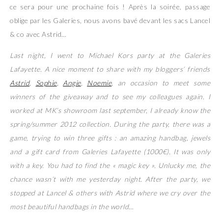
ce sera pour une prochaine fois ! Après la soirée, passage
oblige par les Galeries, nous avons bavé devant les sacs Lancel
& co avec Astrid…
Last night, I went to Michael Kors party at the Galeries
Lafayette. A nice moment to share with my bloggers’ friends
Astrid
,
Sophie
,
Angie
,
Noemie
, an occasion to meet some
winners of the giveaway and to see my colleagues again. I
worked at MK’s showroom last september, I already know the
spring/summer 2012 collection. During the party, there was a
game, trying to win three gifts : an amazing handbag, jewels
and a gift card from Galeries Lafayette (1000€). It was only
with a key. You had to find the « magic key ». Unlucky me, the
chance wasn’t with me yesterday night. After the party, we
stopped at Lancel & others with Astrid where we cry over the
most beautiful handbags in the world…