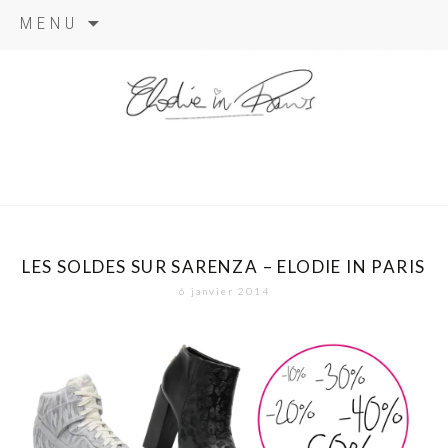
Aller
MENU
au
contenu
elodie in
paris
LES SOLDES SUR SARENZA – ELODIE IN PARIS
6 janvier 2014