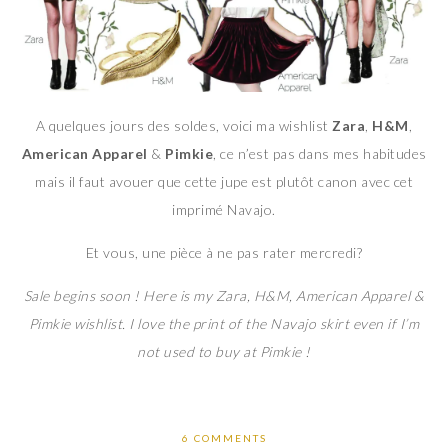
A quelques jours des soldes, voici ma wishlist
Zara
,
H&M
,
American Apparel
&
Pimkie
, ce n’est pas dans mes habitudes
mais il faut avouer que cette jupe est plutôt canon avec cet
imprimé Navajo.
Et vous, une pièce à ne pas rater mercredi?
Sale begins soon ! Here is my Zara, H&M, American Apparel &
Pimkie wishlist. I love the print of the Navajo skirt even if I’m
not used to buy at Pimkie !
6 COMMENTS