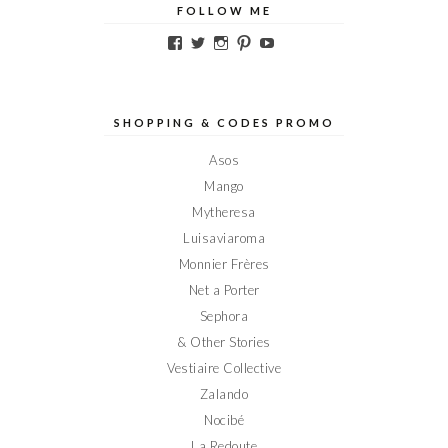
FOLLOW ME
Voir
Voir
Voir
Voir
Voir
le
le
le
le
le
profil
profil
profil
profil
profil
de
de
de
de
de
Elodieinparis
Elodieinparis
Elodieinparis
Elodieinparis
Elodieinparis
sur
sur
sur
sur
sur
SHOPPING & CODES PROMO
Facebook
Twitter
Instagram
Pinterest
YouTube
Asos
Mango
Mytheresa
Luisaviaroma
Monnier Frères
Net a Porter
Sephora
& Other Stories
Vestiaire Collective
Zalando
Nocibé
La Redoute