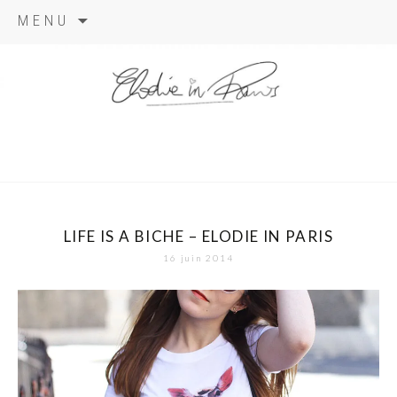
Aller
MENU
au
contenu
elodie in
paris
LIFE IS A BICHE – ELODIE IN PARIS
16 juin 2014