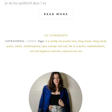
je ne les quittent plus ! xx
READ MORE
23 COMMENTS
CATEGORIES:
LOOKS
Tags:
3.1 phillip lim pashli mini
,
blog mode
,
blog mode
paris
,
clarks
,
elodieinparis
,
jupe orange naf naf
,
life is a biche
,
madametshirt
,
naf naf leighton meester
,
spharell we are