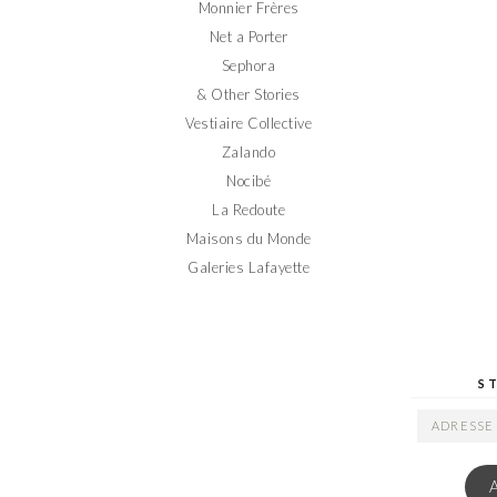
Monnier Frères
Net a Porter
Sephora
& Other Stories
Vestiaire Collective
Zalando
Nocibé
La Redoute
Maisons du Monde
Galeries Lafayette
S
ADRESSE
EMAIL