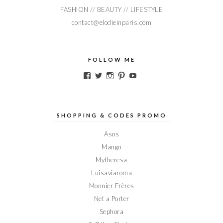
FASHION // BEAUTY // LIFESTYLE
contact@elodieinparis.com
FOLLOW ME
Voir
Voir
Voir
Voir
Voir
le
le
le
le
le
profil
profil
profil
profil
profil
de
de
de
de
de
Elodieinparis
Elodieinparis
Elodieinparis
Elodieinparis
Elodieinparis
sur
sur
sur
sur
sur
SHOPPING & CODES PROMO
Facebook
Twitter
Instagram
Pinterest
YouTube
Asos
Mango
Mytheresa
Luisaviaroma
Monnier Frères
Net a Porter
Sephora