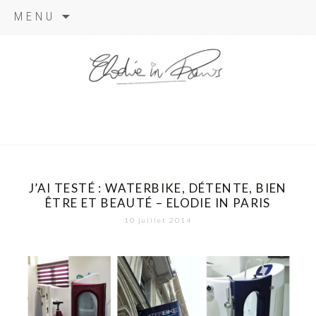
Aller
MENU
au
contenu
elodie in
paris
J’AI TESTÉ : WATERBIKE, DÉTENTE, BIEN
ÊTRE ET BEAUTÉ – ELODIE IN PARIS
10 juillet 2014