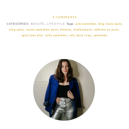
4 COMMENTS
CATEGORIES:
BEAUTÉ
,
LIFESTYLE
Tags:
avis waterbike
,
blog mode paris
,
blog paris
,
centre waterbike paris
,
détente
,
elodieinparis
,
raffermir sa peau
,
sport bien être
,
tarifs waterbike
,
vélo dans l'eau
,
waterbike