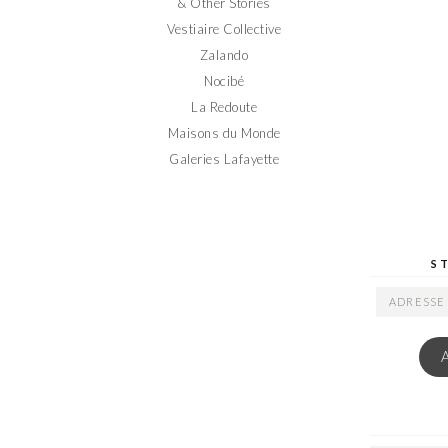
& Other Stories
Vestiaire Collective
Zalando
Nocibé
La Redoute
Maisons du Monde
Galeries Lafayette
S
ADRESSE
EMAIL