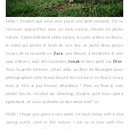
Hello ! J’espère que vous avez passé une belle semaine. On se
retrouve aujourd’hui avec un look estival, shooté en pleine
nature. J’aime tellement cette saison, les jolis arbres en fleurs,
le soleil qui pointe le bout de son nez…Je porte deux pièces
issues de la nouvelle co
Zara
, une blouse à broderies & une
jupe à fleurs, avec des escarpins
Jonak
et mon petit sac
Dior
.
Pour la petite histoire, j’étais allée au Bois de Boulogne pour
photographier cette tenue devant des cerisiers en fleurs roses
mais je n’en ai pas trouvé…déception ! Mais au final je suis
plutôt fan du résultat du shooting, j’espère qu’il vous plaira
également. Je vous souhaite un bon week-end ! xx
Hello ! I hope you spent a nice week. I’m back today with a new
spring outfit, shot in the nature. I am so in love with this