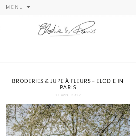
Aller
MENU
au
contenu
elodie in
paris
BRODERIES & JUPE À FLEURS – ELODIE IN
PARIS
11 avril 2019