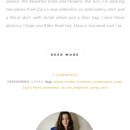
season, the beautiful trees and flowers, the sun…I’m wearing
two pieces from Zara’s new collection, an embroidery shirt and
a floral skirt, with Jonak shoes and a Dior bag. I love these
pictures, I hope you’ll like them too. Have a nice week end ! xx
READ MORE
2 COMMENTS
CATEGORIES:
LOOKS
Tags:
blouse brodée
,
broderies
,
elodieinparis
,
jonak
,
jupe a fleurs
,
parisienne
,
sac dior
,
slingback
,
spring
,
zara