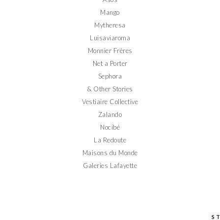
Mango
Mytheresa
Luisaviaroma
Monnier Frères
Net a Porter
Sephora
& Other Stories
Vestiaire Collective
Zalando
Nocibé
La Redoute
Maisons du Monde
Galeries Lafayette
S