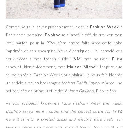
Comme vous le savez probablement, c’est la
Fashion Week
à
Paris cette semaine.
Boohoo
m’a lancé le défi de trouver mon
look parfait pour la PFW, c’est chose faite avec cette robe
imprimée et ces escarpins bleus électriques. J’ai associé ces
deux pièces à mon trench fluide
H&M
, mon nouveau
Furla
candy et, bien évidemment, mon
Maison Michel
. J’espère que
ce look spécial Fashion Week vous plaira ! Je vous fais bientôt
un article avec les backstages
Maison Rabih Kayrouz
(avec une
petite vidéo en prime !) et le défilé
John Galliano
. Bisous ! xx
As you probably know, it’s Paris Fashion Week this week.
Boohoo asked me if I could find the perfect outfit for PFW,
here it is with a printed dress and electric blue heels. I’m
wearing these two pieces with my old trench from H&M, my