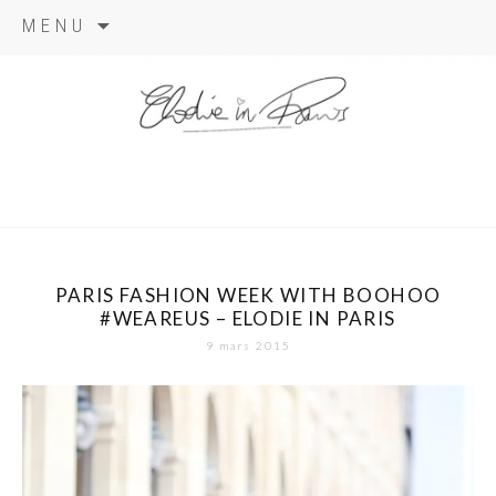
Aller
MENU
au
contenu
elodie in
paris
PARIS FASHION WEEK WITH BOOHOO
#WEAREUS – ELODIE IN PARIS
9 mars 2015