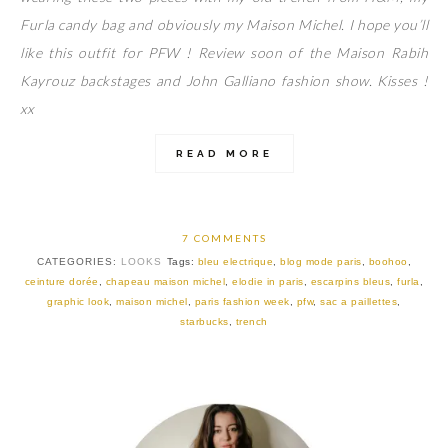
Furla candy bag and obviously my Maison Michel. I hope you’ll
like this outfit for PFW ! Review soon of the Maison Rabih
Kayrouz backstages and John Galliano fashion show. Kisses !
xx
READ MORE
7 COMMENTS
CATEGORIES:
LOOKS
Tags:
bleu electrique
,
blog mode paris
,
boohoo
,
ceinture dorée
,
chapeau maison michel
,
elodie in paris
,
escarpins bleus
,
furla
,
graphic look
,
maison michel
,
paris fashion week
,
pfw
,
sac a paillettes
,
starbucks
,
trench