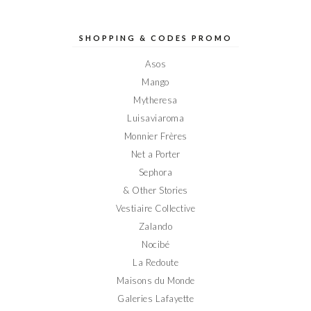
profil
profil
profil
profil
profil
de
de
de
de
de
Elodieinparis
Elodieinparis
Elodieinparis
Elodieinparis
Elodieinparis
sur
sur
sur
sur
sur
SHOPPING & CODES PROMO
Facebook
Twitter
Instagram
Pinterest
YouTube
Asos
Mango
Mytheresa
Luisaviaroma
Monnier Frères
Net a Porter
Sephora
& Other Stories
Vestiaire Collective
Zalando
Nocibé
La Redoute
Maisons du Monde
Galeries Lafayette