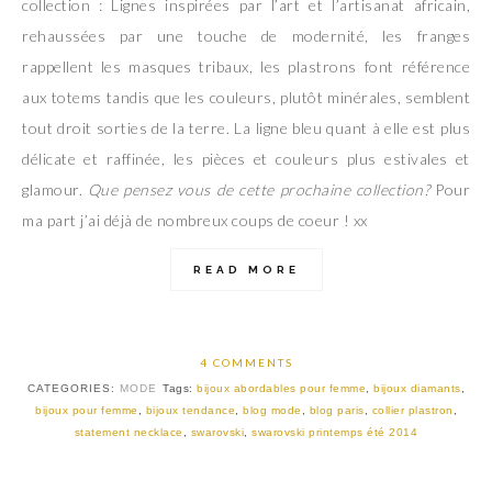
collection : Lignes inspirées par l’art et l’artisanat africain,
rehaussées par une touche de modernité, les franges
rappellent les masques tribaux, les plastrons font référence
aux totems tandis que les couleurs, plutôt minérales, semblent
tout droit sorties de la terre. La ligne bleu quant à elle est plus
délicate et raffinée, les pièces et couleurs plus estivales et
glamour.
Que pensez vous de cette prochaine collection?
Pour
ma part j’ai déjà de nombreux coups de coeur ! xx
READ MORE
4 COMMENTS
CATEGORIES:
MODE
Tags:
bijoux abordables pour femme
,
bijoux diamants
,
bijoux pour femme
,
bijoux tendance
,
blog mode
,
blog paris
,
collier plastron
,
statement necklace
,
swarovski
,
swarovski printemps été 2014