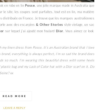
ook en robe en lin
Posse
, une jolie marque made in Australia que
 le site, les coupes sont parfaites, tout est en lin, ma matière
s distribuée en France. Je trouve que les marques australiennes
 porte avec des escarpins
& Other Stories
style vintage, un sac
lor
sur lequel j’ai ajouté mon foulard
Dior
. Vous aimez ce look
h my linen dress from Posse. It’s an Australian brand that I love
s brand, everything is always perfect, I’m so sad the brand does
ands so much. I’m wearing this beautiful dress with some heels
 plastic bag and my Lack of Color hat with a Dior scarf on it. Do
 Seine? xx
READ MORE
LEAVE A REPLY