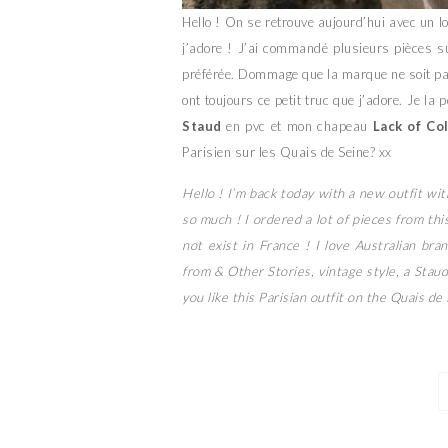
Hello ! On se retrouve aujourd’hui avec un l
j’adore ! J’ai commandé plusieurs pièces sur
préférée. Dommage que la marque ne soit pa
ont toujours ce petit truc que j’adore. Je la
Staud
en pvc et mon chapeau
Lack of Co
Parisien sur les Quais de Seine? xx
Hello ! I’m back today with a new outfit wit
so much ! I ordered a lot of pieces from thi
not exist in France ! I love Australian br
from & Other Stories, vintage style, a Staud
you like this Parisian outfit on the Quais de