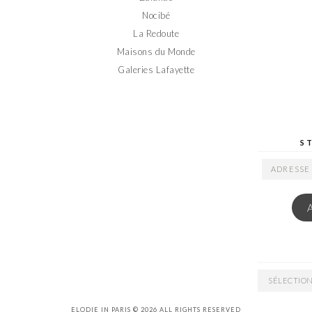
Nocibé
La Redoute
Maisons du Monde
Galeries Lafayette
S
ADRESSE
EMAIL
ARCHIVES
ELODIE IN PARIS © 2026 ALL RIGHTS RESERVED