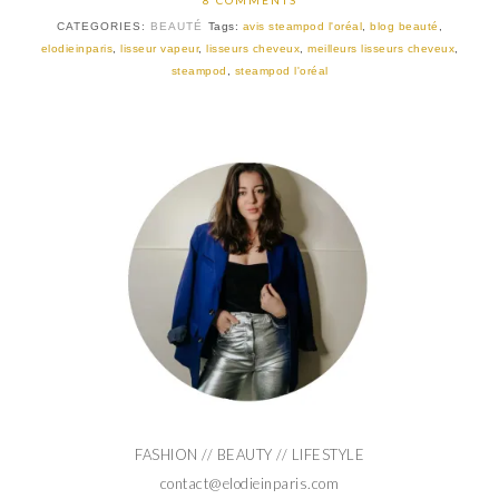
8 COMMENTS
CATEGORIES:
BEAUTÉ
Tags:
avis steampod l'oréal
,
blog beauté
,
elodieinparis
,
lisseur vapeur
,
lisseurs cheveux
,
meilleurs lisseurs cheveux
,
steampod
,
steampod l'oréal
FASHION // BEAUTY // LIFESTYLE
contact@elodieinparis.com