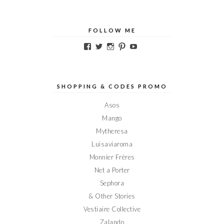
FOLLOW ME
Voir
Voir
Voir
Voir
Voir
le
le
le
le
le
profil
profil
profil
profil
profil
de
de
de
de
de
Elodieinparis
Elodieinparis
Elodieinparis
Elodieinparis
Elodieinparis
sur
sur
sur
sur
sur
SHOPPING & CODES PROMO
Facebook
Twitter
Instagram
Pinterest
YouTube
Asos
Mango
Mytheresa
Luisaviaroma
Monnier Frères
Net a Porter
Sephora
& Other Stories
Vestiaire Collective
Zalando