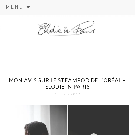
Aller
MENU
au
contenu
elodie in
paris
MON AVIS SUR LE STEAMPOD DE L’ORÉAL –
ELODIE IN PARIS
11 mars 2017