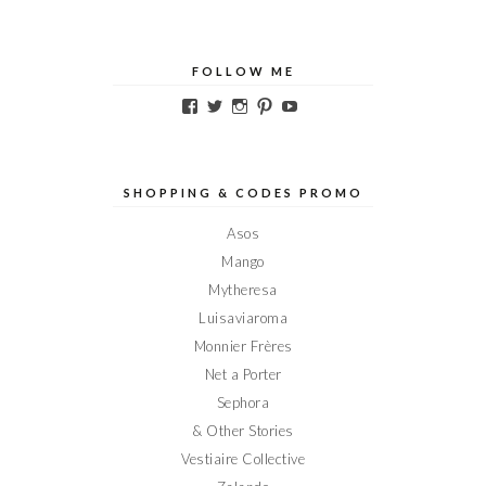
FOLLOW ME
Voir
Voir
Voir
Voir
Voir
le
le
le
le
le
profil
profil
profil
profil
profil
de
de
de
de
de
Elodieinparis
Elodieinparis
Elodieinparis
Elodieinparis
Elodieinparis
sur
sur
sur
sur
sur
SHOPPING & CODES PROMO
Facebook
Twitter
Instagram
Pinterest
YouTube
Asos
Mango
Mytheresa
Luisaviaroma
Monnier Frères
Net a Porter
Sephora
& Other Stories
Vestiaire Collective