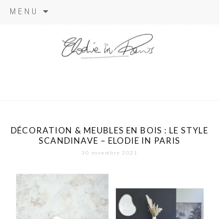
Aller
MENU
au
contenu
elodie in
paris
DÉCORATION & MEUBLES EN BOIS : LE STYLE
SCANDINAVE – ELODIE IN PARIS
30 novembre 2021