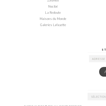
Zalando
Nocibé
La Redoute
Maisons du Monde
Galeries Lafayette
S
ADRESSE
EMAIL
ARCHIVES