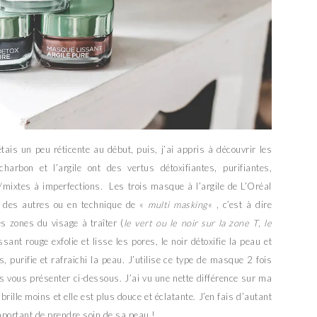
étais un peu réticente au début, puis, j’ai appris à découvrir les
harbon et l’argile ont des vertus détoxifiantes, purifiantes,
/mixtes à imperfections. Les trois masque à l’argile de L’Oréal
s des autres ou en technique de «
multi masking
« , c’est à dire
s zones du visage à traîter (
le vert ou le noir sur la zone T, le
sant rouge exfolie et lisse les pores, le noir détoxifie la peau et
us, purifie et rafraichi la peau. J’utilise ce type de masque 2 fois
s vous présenter ci-dessous. J’ai vu une nette différence sur ma
rille moins et elle est plus douce et éclatante. J’en fais d’autant
important de prendre soin de sa peau !