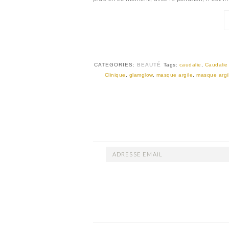
CATEGORIES:
BEAUTÉ
Tags:
caudalie
,
Caudalie
Clinique
,
glamglow
,
masque argile
,
masque argil
ADRESSE
EMAIL