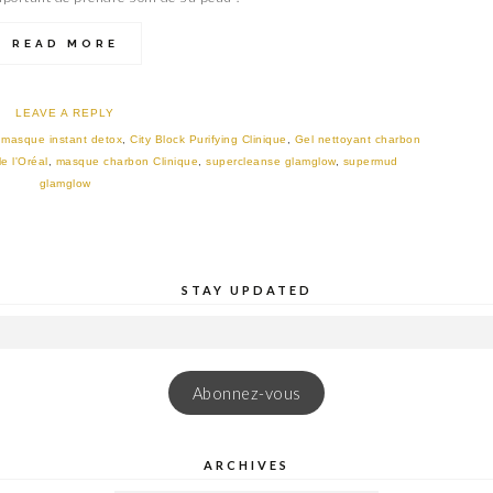
READ MORE
LEAVE A REPLY
 masque instant detox
,
City Block Purifying Clinique
,
Gel nettoyant charbon
e l'Oréal
,
masque charbon Clinique
,
supercleanse glamglow
,
supermud
glamglow
STAY UPDATED
Abonnez-vous
ARCHIVES