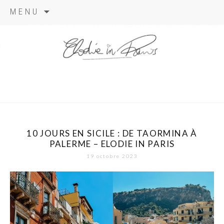
Aller
MENU
au
contenu
elodie in
paris
10 JOURS EN SICILE : DE TAORMINA À
PALERME – ELODIE IN PARIS
19 octobre 2023