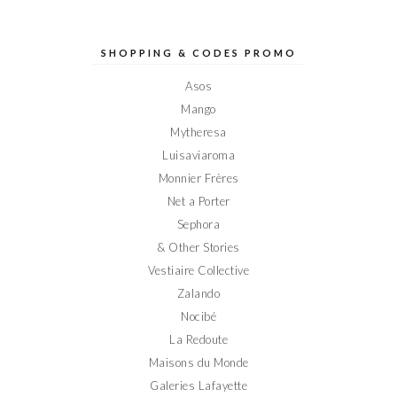
profil
profil
profil
profil
profil
de
de
de
de
de
Elodieinparis
Elodieinparis
Elodieinparis
Elodieinparis
Elodieinparis
sur
sur
sur
sur
sur
SHOPPING & CODES PROMO
Facebook
Twitter
Instagram
Pinterest
YouTube
Asos
Mango
Mytheresa
Luisaviaroma
Monnier Frères
Net a Porter
Sephora
& Other Stories
Vestiaire Collective
Zalando
Nocibé
La Redoute
Maisons du Monde
Galeries Lafayette