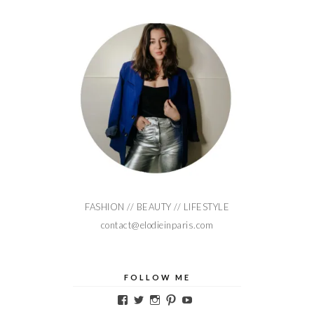
FASHION // BEAUTY // LIFESTYLE
contact@elodieinparis.com
FOLLOW ME
Voir
Voir
Voir
Voir
Voir
le
le
le
le
le