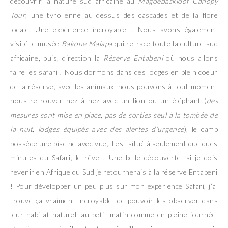
découvrir la nature sud africaine au
Magoebaskloof Canopy
Tour
, une tyrolienne au dessus des cascades et de la flore
locale. Une expérience incroyable ! Nous avons également
visité le musée
Bakone Malapa
qui retrace toute la culture sud
africaine, puis, direction la
Réserve Entabeni
où nous allons
faire les safari ! Nous dormons dans des lodges en plein coeur
de la réserve, avec les animaux, nous pouvons à tout moment
nous retrouver nez à nez avec un lion ou un éléphant (
des
mesures sont mise en place, pas de sorties seul à la tombée de
la nuit, lodges équipés avec des alertes d’urgence
), le camp
possède une piscine avec vue, il est situé à seulement quelques
minutes du Safari, le rêve ! Une belle découverte, si je dois
revenir en Afrique du Sud je retournerais à la réserve Entabeni
! Pour développer un peu plus sur mon expérience Safari, j’ai
trouvé ça vraiment incroyable, de pouvoir les observer dans
leur habitat naturel, au petit matin comme en pleine journée,