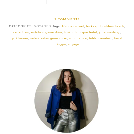
2 COMMENTS
CATEGORIES:
VOYAGES
Tags:
Afrique du sud
,
bo kaap
,
boulders beach
,
cape town
,
entabeni game drive
,
fusion boutique hotel
,
johannesburg
,
polokwane
,
safari
,
safari game drive
,
south africa
,
table mountain
,
travel
blogger
,
voyage