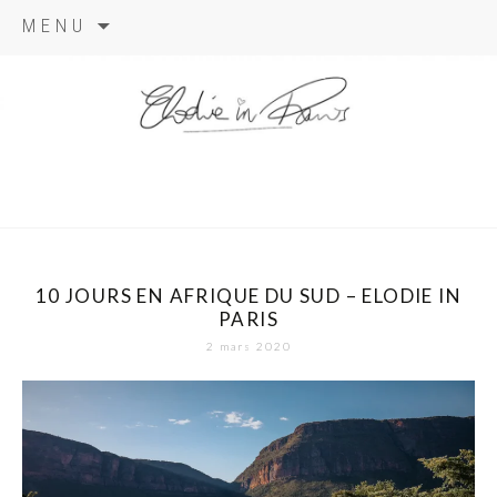
Aller
MENU
au
contenu
elodie in
paris
10 JOURS EN AFRIQUE DU SUD – ELODIE IN
PARIS
2 mars 2020