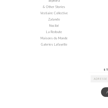
Sephora
& Other Stories
Vestiaire Collective
Zalando
Nocibé
La Redoute
Maisons du Monde
Galeries Lafayette
S
ADRESSE
EMAIL