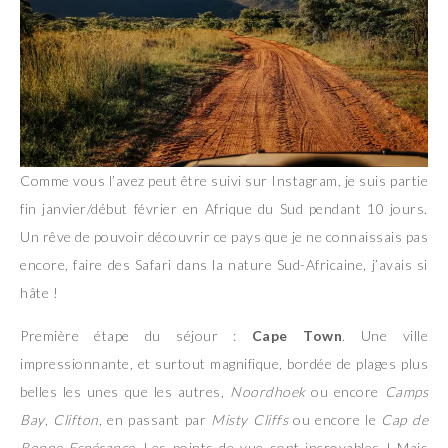
Comme vous l’avez peut être suivi sur Instagram, je suis partie
fin janvier/début février en Afrique du Sud pendant 10 jours.
Un rêve de pouvoir découvrir ce pays que je ne connaissais pas
encore, faire des Safari dans la nature Sud-Africaine, j’avais si
hâte !
Première étape du séjour :
Cape Town
. Une ville
impressionnante, et surtout magnifique, bordée de plages plus
belles les unes que les autres,
Noordhoek
ou encore
Camps
Bay
,
Clifton
, en passant par
Misty Cliffs
ou encore le
Cap de
Bonne Espérance
. Les points de vue sont incroyables ! Mais