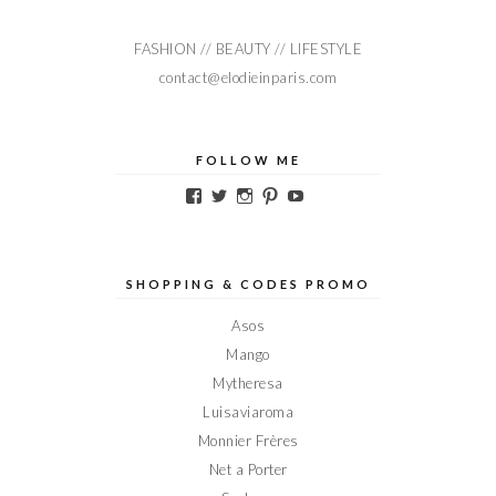
FASHION // BEAUTY // LIFESTYLE
contact@elodieinparis.com
FOLLOW ME
Voir
Voir
Voir
Voir
Voir
le
le
le
le
le
profil
profil
profil
profil
profil
de
de
de
de
de
Elodieinparis
Elodieinparis
Elodieinparis
Elodieinparis
Elodieinparis
sur
sur
sur
sur
sur
SHOPPING & CODES PROMO
Facebook
Twitter
Instagram
Pinterest
YouTube
Asos
Mango
Mytheresa
Luisaviaroma
Monnier Frères
Net a Porter