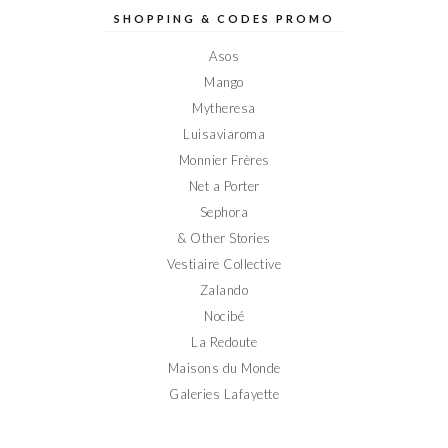
Elodieinparis
Elodieinparis
Elodieinparis
Elodieinparis
Elodieinparis
sur
sur
sur
sur
sur
SHOPPING & CODES PROMO
Facebook
Twitter
Instagram
Pinterest
YouTube
Asos
Mango
Mytheresa
Luisaviaroma
Monnier Frères
Net a Porter
Sephora
& Other Stories
Vestiaire Collective
Zalando
Nocibé
La Redoute
Maisons du Monde
Galeries Lafayette