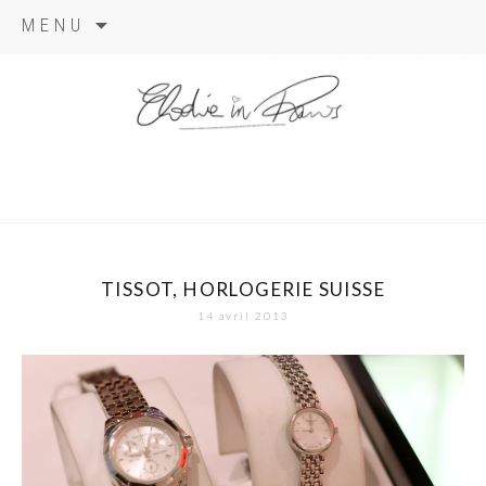
Aller
MENU
au
contenu
elodie in
paris
TISSOT, HORLOGERIE SUISSE
14 avril 2013