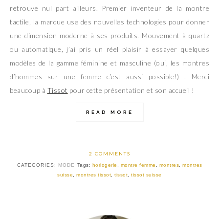
retrouve nul part ailleurs. Premier inventeur de la montre
tactile, la marque use des nouvelles technologies pour donner
une dimension moderne à ses produits. Mouvement à quartz
ou automatique, j’ai pris un réel plaisir à essayer quelques
modèles de la gamme féminine et masculine (oui, les montres
d’hommes sur une femme c’est aussi possible!) . Merci
beaucoup à
Tissot
pour cette présentation et son accueil !
READ MORE
2 COMMENTS
CATEGORIES:
MODE
Tags:
horlogerie
,
montre femme
,
montres
,
montres
suisse
,
montres tissot
,
tissot
,
tissot suisse