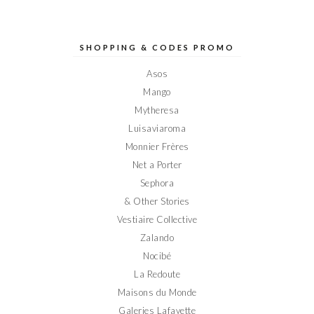
le
le
le
le
le
profil
profil
profil
profil
profil
de
de
de
de
de
Elodieinparis
Elodieinparis
Elodieinparis
Elodieinparis
Elodieinparis
sur
sur
sur
sur
sur
SHOPPING & CODES PROMO
Facebook
Twitter
Instagram
Pinterest
YouTube
Asos
Mango
Mytheresa
Luisaviaroma
Monnier Frères
Net a Porter
Sephora
& Other Stories
Vestiaire Collective
Zalando
Nocibé
La Redoute
Maisons du Monde
Galeries Lafayette