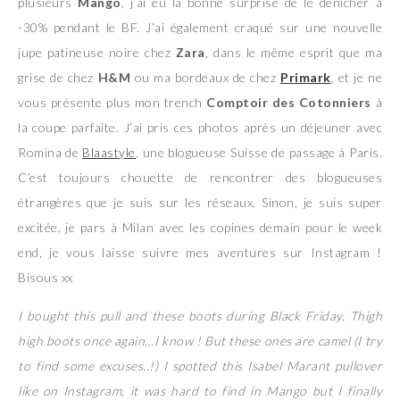
plusieurs
Mango
, j’ai eu la bonne surprise de le dénicher à
-30% pendant le BF. J’ai également craqué sur une nouvelle
jupe patineuse noire chez
Zara
, dans le même esprit que ma
grise de chez
H&M
ou ma bordeaux de chez
Primark
, et je ne
vous présente plus mon trench
Comptoir des Cotonniers
à
la coupe parfaite. J’ai pris ces photos après un déjeuner avec
Romina de
Blaastyle
, une blogueuse Suisse de passage à Paris.
C’est toujours chouette de rencontrer des blogueuses
étrangères que je suis sur les réseaux. Sinon, je suis super
excitée, je pars à Milan avec les copines demain pour le week
end, je vous laisse suivre mes aventures sur Instagram !
Bisous xx
I bought this pull and these boots during Black Friday. Thigh
high boots once again…I know ! But these ones are camel (I try
to find some excuses..!) I spotted this Isabel Marant pullover
like on Instagram, it was hard to find in Mango but I finally