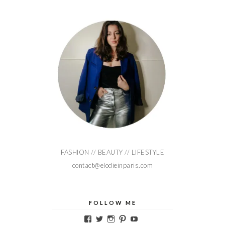
FASHION // BEAUTY // LIFESTYLE
contact@elodieinparis.com
FOLLOW ME
Voir
Voir
Voir
Voir
Voir