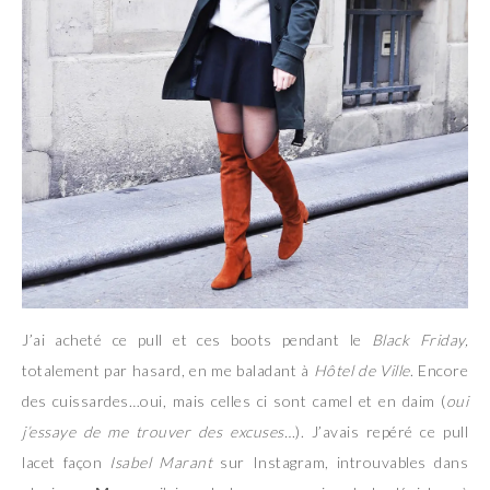
J’ai acheté ce pull et ces boots pendant le
Black Friday,
totalement par hasard, en me baladant à
Hôtel de Ville
. Encore
des cuissardes…oui, mais celles ci sont camel et en daim (
oui
j’essaye de me trouver des excuses…
). J’avais repéré ce pull
lacet façon
Isabel Marant
sur Instagram, introuvables dans