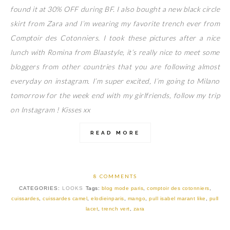
found it at 30% OFF during BF. I also bought a new black circle
skirt from Zara and I’m wearing my favorite trench ever from
Comptoir des Cotonniers. I took these pictures after a nice
lunch with Romina from Blaastyle, it’s really nice to meet some
bloggers from other countries that you are following almost
everyday on instagram. I’m super excited, I’m going to Milano
tomorrow for the week end with my girlfriends, follow my trip
on Instagram ! Kisses xx
READ MORE
8 COMMENTS
CATEGORIES:
LOOKS
Tags:
blog mode paris
,
comptoir des cotonniers
,
cuissardes
,
cuissardes camel
,
elodieinparis
,
mango
,
pull isabel marant like
,
pull
lacet
,
trench vert
,
zara