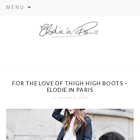
Aller
MENU
au
contenu
elodie in
paris
FOR THE LOVE OF THIGH HIGH BOOTS –
ELODIE IN PARIS
16 décembre 2015