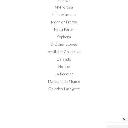
Mytheresa
Luisaviaroma
Monnier Frères
Net a Porter
Sephora
& Other Stories
Vestiaire Collective
Zalando
Nocibé
La Redoute
Maisons du Monde
Galeries Lafayette
S