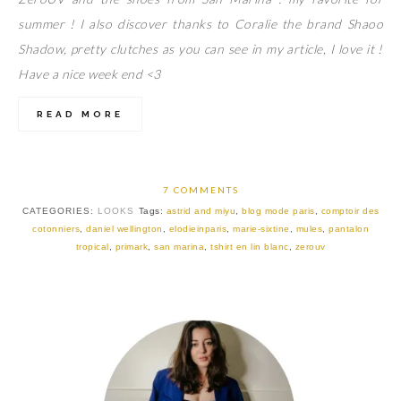
summer ! I also discover thanks to Coralie the brand Shaoo
Shadow, pretty clutches as you can see in my article, I love it !
Have a nice week end <3
READ MORE
7 COMMENTS
CATEGORIES:
LOOKS
Tags:
astrid and miyu
,
blog mode paris
,
comptoir des
cotonniers
,
daniel wellington
,
elodieinparis
,
marie-sixtine
,
mules
,
pantalon
tropical
,
primark
,
san marina
,
tshirt en lin blanc
,
zerouv