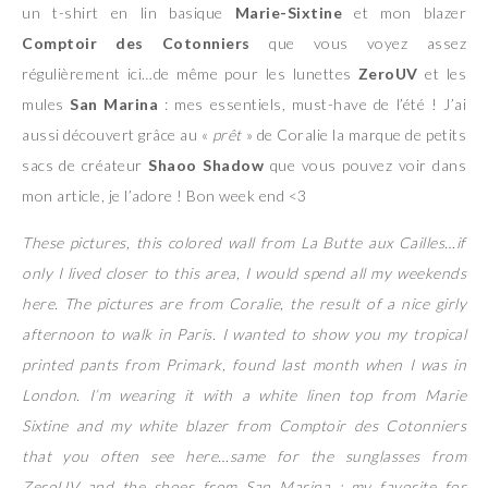
un t-shirt en lin basique
Marie-Sixtine
et mon blazer
Comptoir des Cotonniers
que vous voyez assez
régulièrement ici…de même pour les lunettes
ZeroUV
et les
mules
San Marina
: mes essentiels, must-have de l’été ! J’ai
aussi découvert grâce au «
prêt
» de Coralie la marque de petits
sacs de créateur
Shaoo Shadow
que vous pouvez voir dans
mon article, je l’adore ! Bon week end <3
These pictures, this colored wall from La Butte aux Cailles…if
only I lived closer to this area, I would spend all my weekends
here. The pictures are from Coralie, the result of a nice girly
afternoon to walk in Paris. I wanted to show you my tropical
printed pants from Primark, found last month when I was in
London. I’m wearing it with a white linen top from Marie
Sixtine and my white blazer from Comptoir des Cotonniers
that you often see here…same for the sunglasses from
ZeroUV and the shoes from San Marina : my favorite for