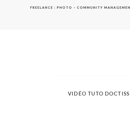
Aller
FREELANCE : PHOTO – COMMUNITY MANAGEME
au
contenu
elodie
VIDÉO TUTO DOCTISS