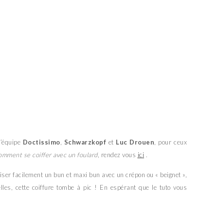
l’équipe
Doctissimo
,
Schwarzkopf
et
Luc Drouen
, pour ceux
mment se coiffer avec un foulard
, rendez vous
ici
.
ser facilement un bun et maxi bun avec un crépon ou « beignet »,
lles, cette coiffure tombe à pic ! En espérant que le tuto vous