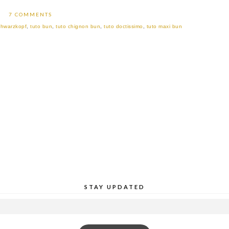
7 COMMENTS
chwarzkopf
,
tuto bun
,
tuto chignon bun
,
tuto doctissimo
,
tuto maxi bun
STAY UPDATED