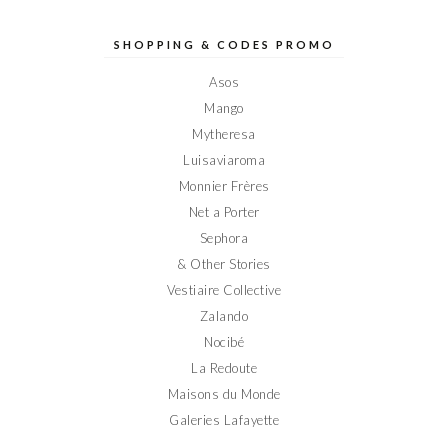
de
de
de
de
de
Elodieinparis
Elodieinparis
Elodieinparis
Elodieinparis
Elodieinparis
sur
sur
sur
sur
sur
SHOPPING & CODES PROMO
Facebook
Twitter
Instagram
Pinterest
YouTube
Asos
Mango
Mytheresa
Luisaviaroma
Monnier Frères
Net a Porter
Sephora
& Other Stories
Vestiaire Collective
Zalando
Nocibé
La Redoute
Maisons du Monde
Galeries Lafayette