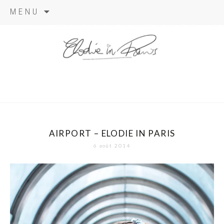
Aller
MENU
au
contenu
elodie in
paris
AIRPORT – ELODIE IN PARIS
6 août 2014