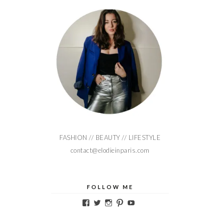
FASHION // BEAUTY // LIFESTYLE
contact@elodieinparis.com
FOLLOW ME
Voir
Voir
Voir
Voir
Voir
le
le
le
le
le
profil
profil
profil
profil
profil