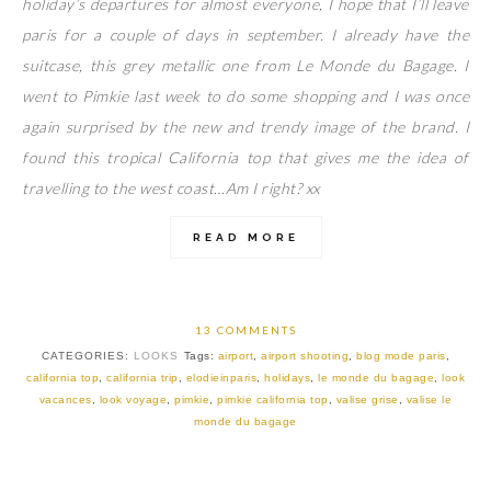
holiday’s departures for almost everyone, I hope that I’ll leave
paris for a couple of days in september. I already have the
suitcase, this grey metallic one from Le Monde du Bagage. I
went to Pimkie last week to do some shopping and I was once
again surprised by the new and trendy image of the brand. I
found this tropical California top that gives me the idea of
travelling to the west coast…Am I right? xx
READ MORE
13 COMMENTS
CATEGORIES:
LOOKS
Tags:
airport
,
airport shooting
,
blog mode paris
,
california top
,
california trip
,
elodieinparis
,
holidays
,
le monde du bagage
,
look
vacances
,
look voyage
,
pimkie
,
pimkie california top
,
valise grise
,
valise le
monde du bagage