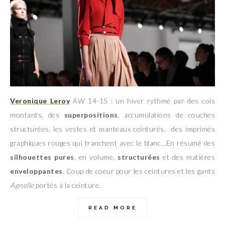
Veronique Leroy
AW 14-15 : un hiver rythmé par des cols
montants, des
superpositions
, accumulations de couches
structurées, les vestes et manteaux ceinturés, des imprimés
graphiques rouges qui tranchent avec le blanc…En résumé des
silhouettes pures
, en volume,
structurées
et des matières
enveloppantes
. Coup de coeur pour les ceintures et les gants
Agnelle
portés à la ceinture.
READ MORE