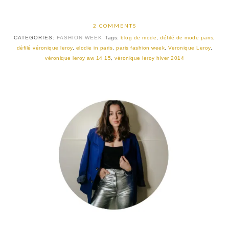
2 COMMENTS
CATEGORIES:
FASHION WEEK
Tags:
blog de mode
,
défilé de mode paris
,
défilé véronique leroy
,
elodie in paris
,
paris fashion week
,
Veronique Leroy
,
véronique leroy aw 14 15
,
véronique leroy hiver 2014