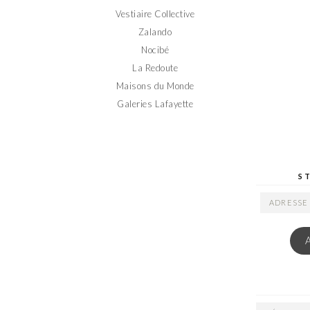
Vestiaire Collective
Zalando
Nocibé
La Redoute
Maisons du Monde
Galeries Lafayette
S
ADRESSE
EMAIL