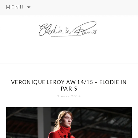
Aller
MENU
au
contenu
elodie in
paris
VERONIQUE LEROY AW 14/15 – ELODIE IN
PARIS
3 mars 2014