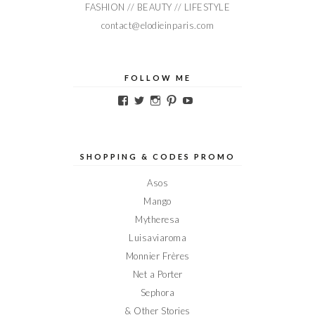
FASHION // BEAUTY // LIFESTYLE
contact@elodieinparis.com
FOLLOW ME
Voir
Voir
Voir
Voir
Voir
le
le
le
le
le
profil
profil
profil
profil
profil
de
de
de
de
de
Elodieinparis
Elodieinparis
Elodieinparis
Elodieinparis
Elodieinparis
sur
sur
sur
sur
sur
SHOPPING & CODES PROMO
Facebook
Twitter
Instagram
Pinterest
YouTube
Asos
Mango
Mytheresa
Luisaviaroma
Monnier Frères
Net a Porter
Sephora
& Other Stories