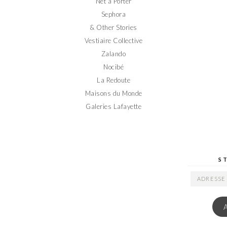
Net a Porter
Sephora
& Other Stories
Vestiaire Collective
Zalando
Nocibé
La Redoute
Maisons du Monde
Galeries Lafayette
S
ADRESSE
EMAIL