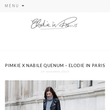
Aller
MENU
au
contenu
elodie in
paris
PIMKIE X NABILE QUENUM – ELODIE IN PARIS
24 novembre 2015