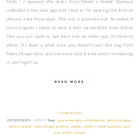
Hello ! I received this dress from Pimkie x Nabile Quenum
collection a few days ago and I love it, I’m wearing this kind of
dresses a lot these days. This one is asymmetrical, he makes it
more original. I chose to wear it with my perfecto from Schott
that you are used to see here and an other pair of Victoria
shoes. It’s been a while since you haven’t seen this bag from
Mees Design here, and everyone love it a lot when I’m wearing
it, am I right? xx
READ MORE
7 COMMENTS
CATEGORIES:
LOOKS
Tags:
blog mode paris
,
elodieinparis
,
fashion blogger
,
kimono pimkie
,
mees design
,
perfecto
,
pimkie
,
pimkie x nabile quenum
,
robe
pull
,
schott
,
victoria