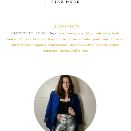
READ MORE
12 COMMENTS
CATEGORIES:
LOOKS
Tags:
american apparel
,
blog mode paris
,
body
boohoo
,
body cache coeur
,
boohoo
,
cache coeur
,
elodieinparis
,
look tendance
,
short american apparel
,
short imprimé
,
sneakers victoria
,
victoria
,
victoria
tropicales
,
visiere
,
visière look