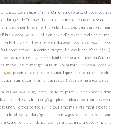
nne rendez-vous aujourd’hui à
Oslo
, sa capitale, et vous pourrez
ues images de Tromsø. J’ai eu la chance de pouvoir passer une
 afin de visiter brièvement la ville. Il y a des quartiers vraiment
célèbre
Opera House
. J’ai bien envie d’y revenir mais selon moi,
a ville. La vie est très chère en Norvège (
pour tout, que ce soit
il faut donc prévoir un certain budget. Un week-end c’est idéal :).
i se dégageait de la ville, ses boutiques scandinaves où j’aurais
es merveilles et manger plus de kokosbolle (
chocolat, coco et
nhague
, je dois dire que les pays nordiques me séduisent de plus
 au petit matin, c’était vraiment agréable ! Vous connaissez Oslo?
suis restée que 2/3h
), c’est une toute petite ville de
Laponie
dont
ales, de part sa situation géographique idéale pour en observer.
est une ville très portée sur le tourisme mais vraiment agréable.
et culturel de la Norvège. Les paysages qui l’entourent sont
il y a également plein de petites îles à proximité à découvrir. Une