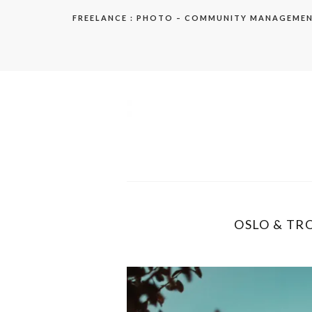
Aller
FREELANCE : PHOTO – COMMUNITY MANAGEME
au
contenu
elodie
OSLO & TRO