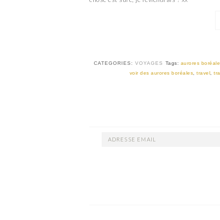
CATEGORIES:
VOYAGES
Tags:
aurores boréal
voir des aurores boréales
,
travel
,
tr
ADRESSE
EMAIL