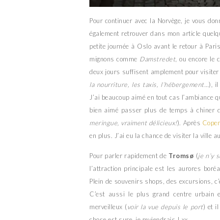
Pour continuer avec la Norvège, je vous do
également retrouver dans mon article quelq
petite journée à Oslo avant le retour à Paris
mignons comme
Damstredet
, ou encore le 
deux jours suffisent amplement pour visiter l
la nourriture, les taxis, l’hébergement…
), 
J’ai beaucoup aimé en tout cas l’ambiance qu
bien aimé passer plus de temps à chiner d
meringue, vraiment délicieux!
). Après
Cope
en plus. J’ai eu la chance de visiter la ville
Pour parler rapidement de
Tromsø
(
je n’y 
l’attraction principale est les aurores boré
Plein de souvenirs shops, des excursions, c’
C’est aussi le plus grand centre urbain 
merveilleux (
voir la vue depuis le port
) et 
chose est sure, je reviendrais ! xx