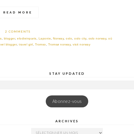
READ MORE
2 COMMENTS
es
,
blogger
,
elodieinparis
,
Laponie
,
Norway
,
oslo
,
oslo city
,
oslo norway
,
où
avel blogger
,
travel girl
,
Tromso
,
Tromsø norway
,
visit norway
STAY UPDATED
Abonnez-vous
ARCHIVES
ARCHIVES