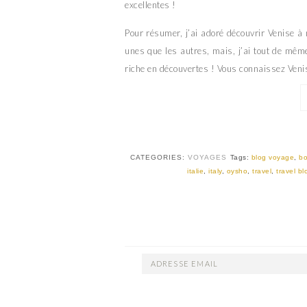
excellentes !
Pour résumer, j’ai adoré découvrir Venise à
unes que les autres, mais, j’ai tout de mêm
riche en découvertes ! Vous connaissez Veni
CATEGORIES:
VOYAGES
Tags:
blog voyage
,
b
italie
,
italy
,
oysho
,
travel
,
travel bl
ADRESSE
EMAIL