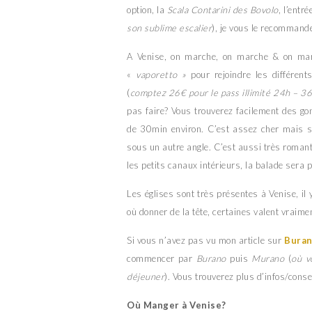
option, la
Scala Contarini des Bovolo
, l’entr
son sublime escalier
), je vous le recomman
A Venise, on marche, on marche & on marc
«
vaporetto »
pour rejoindre les différent
(
comptez 26€ pour le pass illimité 24h – 3
pas faire? Vous trouverez facilement des gon
de 30min environ. C’est assez cher mais sel
sous un autre angle. C’est aussi très romanti
les petits canaux intérieurs, la balade sera p
Les églises sont très présentes à Venise, il 
où donner de la tête, certaines valent vraime
Si vous n’avez pas vu mon article sur
Bura
commencer par
Burano
puis
Murano
(
où v
déjeuner
). Vous trouverez plus d’infos/cons
Où Manger à Venise?