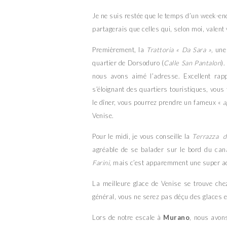
Je ne suis restée que le temps d’un week-en
partagerais que celles qui, selon moi, valent 
Premièrement, la
Trattoria « Da Sara »,
une 
quartier de Dorsoduro (
Calle San Pantalon
).
nous avons aimé l’adresse. Excellent rap
s’éloignant des quartiers touristiques, vou
le dîner, vous pourrez prendre un fameux «
a
Venise.
Pour le midi, je vous conseille la
Terrazza d
agréable de se balader sur le bord du cana
Farini
, mais c’est apparemment une super ad
La meilleure glace de Venise se trouve ch
général, vous ne serez pas déçu des glaces e
Lors de notre escale à
Murano
, nous avon