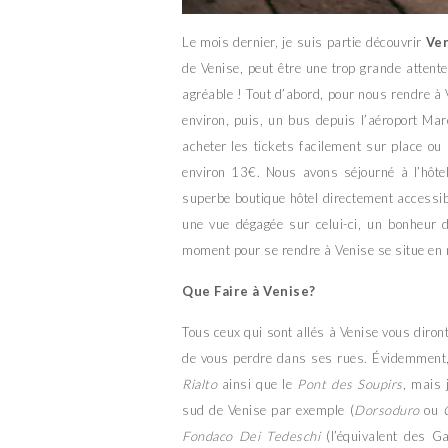
Le mois dernier, je suis partie découvrir
Ve
de Venise, peut être une trop grande attente e
agréable ! Tout d’abord, pour nous rendre à
environ, puis, un bus depuis l’aéroport Mar
acheter les tickets facilement sur place ou b
environ 13€. Nous avons séjourné à l’hôt
superbe boutique hôtel directement accessib
une vue dégagée sur celui-ci, un bonheur d
moment pour se rendre à Venise se situe en m
Que Faire à Venise?
Tous ceux qui sont allés à Venise vous diront 
de vous perdre dans ses rues. Évidemment, 
Rialto
ainsi que le
Pont des Soupirs
, mais 
sud de Venise par exemple (
Dorsoduro
ou
C
Fondaco Dei Tedeschi
(l’équivalent des Ga