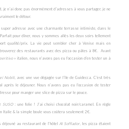
d, je n’ai donc pas énormément d’adresses à vous partager, je ne
vraiment le détour.
super adresse avec une charmante terrasse intimiste, dans le
 Parfait pour dîner, nous y sommes allés les deux soirs tellement
port qualité/prix. La vie peut sembler cher à Venise mais en
s trouverez des restaurants avec des pizza ou pâtes à 8€. Avant
peritivo
» italien, nous n’avons pas eu l’occasion d’en tester un à
ei Nobili
, avec une vue dégagée sur l’île de Guidecca. C’est très
l après le déjeuner. Nous n’avons pas eu l’occasion de tester
resse pour manger une slice de pizza sur le pouce.
ez
SUSO
: une folie ! J’ai choisi chocolat noir/caramel. En règle
n Italie & la simple boule vous coûtera seulement 2€.
s déjeuné au restaurant de l’hôtel
Al Soffiador
, les pizza étaient