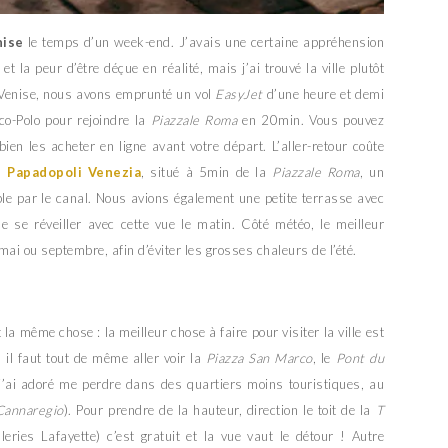
nise
le temps d’un week-end. J’avais une certaine appréhension
t la peur d’être déçue en réalité, mais j’ai trouvé la ville plutôt
 Venise, nous avons emprunté un vol
EasyJet
d’une heure et demi
co-Polo pour rejoindre la
Piazzale Roma
en 20min. Vous pouvez
ien les acheter en ligne avant votre départ. L’aller-retour coûte
el
Papadopoli Venezia
, situé à 5min de la
Piazzale Roma
, un
le par le canal. Nous avions également une petite terrasse avec
e se réveiller avec cette vue le matin. Côté météo, le meilleur
ai ou septembre, afin d’éviter les grosses chaleurs de l’été.
la même chose : la meilleur chose à faire pour visiter la ville est
il faut tout de même aller voir la
Piazza San Marco
, le
Pont du
j’ai adoré me perdre dans des quartiers moins touristiques, au
annaregio
). Pour prendre de la hauteur, direction le toit de la
T
leries Lafayette) c’est gratuit et la vue vaut le détour ! Autre