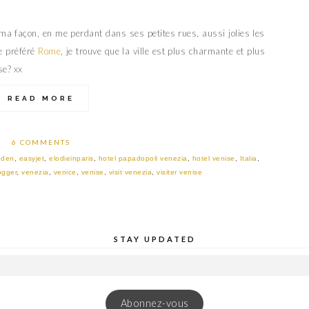
 ma façon, en me perdant dans ses petites rues, aussi jolies les
e préféré
Rome
, je trouve que la ville est plus charmante et plus
se? xx
READ MORE
6 COMMENTS
oden
,
easyjet
,
elodieinparis
,
hotel papadopoli venezia
,
hotel venise
,
Italia
,
ogger
,
venezia
,
venice
,
venise
,
visit venezia
,
visiter venise
STAY UPDATED
Abonnez-vous