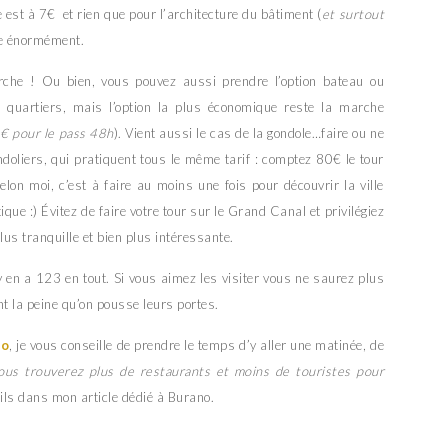
ée est à 7€ et rien que pour l’architecture du bâtiment (
et surtout
de énormément.
he ! Ou bien, vous pouvez aussi prendre l’option bateau ou
s quartiers, mais l’option la plus économique reste la marche
6€ pour le pass 48h
). Vient aussi le cas de la gondole…faire ou ne
doliers, qui pratiquent tous le même tarif : comptez 80€ le tour
on moi, c’est à faire au moins une fois pour découvrir la ville
que :) Évitez de faire votre tour sur le Grand Canal et privilégiez
lus tranquille et bien plus intéressante.
y en a 123 en tout. Si vous aimez les visiter vous ne saurez plus
nt la peine qu’on pousse leurs portes.
no
, je vous conseille de prendre le temps d’y aller une matinée, de
ous trouverez plus de restaurants et moins de touristes pour
eils dans mon article dédié à Burano.