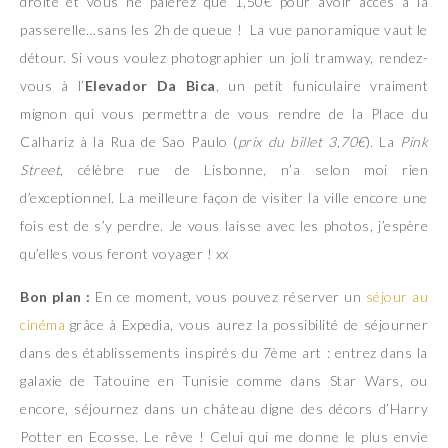
droite et vous ne paierez que 1,50€ pour avoir accès à la
passerelle…sans les 2h de queue ! La vue panoramique vaut le
détour. Si vous voulez photographier un joli tramway, rendez-
vous à l’
Elevador Da Bica
, un petit funiculaire vraiment
mignon qui vous permettra de vous rendre de la Place du
Calhariz à la Rua de Sao Paulo (
prix du billet 3,70€
). La
Pink
Street
, célèbre rue de Lisbonne, n’a selon moi rien
d’exceptionnel. La meilleure façon de visiter la ville encore une
fois est de s’y perdre. Je vous laisse avec les photos, j’espère
qu’elles vous feront voyager ! xx
Bon plan :
En ce moment, vous pouvez réserver un
séjour au
cinéma
grâce à Expedia, vous aurez la possibilité de séjourner
dans des établissements inspirés du 7ème art : entrez dans la
galaxie de Tatouine en Tunisie comme dans Star Wars, ou
encore, séjournez dans un château digne des décors d’Harry
Potter en Ecosse. Le rêve ! Celui qui me donne le plus envie