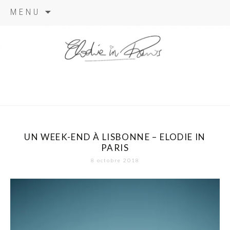
Aller
MENU
au
contenu
elodie in
paris
UN WEEK-END À LISBONNE – ELODIE IN
PARIS
8 octobre 2018