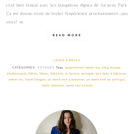
c’est bien Hawaï avec ses bungalows dignes de Jurassic Park.
Ca me donne envie de tester l’expérience prochainement…pas
vous? xx
READ MORE
LEAVE A REPLY
CATEGORIES:
VOYAGES
Tags:
appartement sweet inn
,
blog voyage
,
elodieinparis
,
lisboa
,
lisbon
,
lisbonne
,
lx factory
,
portugal
,
que faire à lisbonne
,
sweet inn
,
travel blogger
,
un week end à lisbonne
,
un week end au portugal
,
visiter lisbonne
,
week end europe