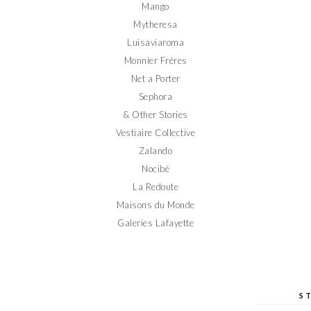
Mango
Mytheresa
Luisaviaroma
Monnier Frères
Net a Porter
Sephora
& Other Stories
Vestiaire Collective
Zalando
Nocibé
La Redoute
Maisons du Monde
Galeries Lafayette
S