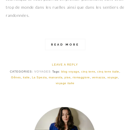
trop de monde dans les ruelles ainsi que dans les sentiers de
randonnées.
READ MORE
LEAVE A REPLY
CATEGORIES:
VOYAGES
Tags:
blog voyage
,
cinq terre
,
cinq terre italie
,
Gênes
,
italie
,
La Spezia
,
manarola
,
pise
,
riomaggiore
,
vernazza
,
voyage
,
voyage italie