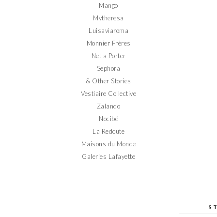
Mango
Mytheresa
Luisaviaroma
Monnier Frères
Net a Porter
Sephora
& Other Stories
Vestiaire Collective
Zalando
Nocibé
La Redoute
Maisons du Monde
Galeries Lafayette
S