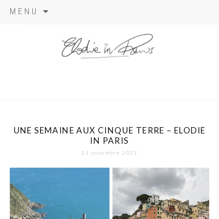
Aller
MENU
au
contenu
elodie in
paris
UNE SEMAINE AUX CINQUE TERRE – ELODIE
IN PARIS
21 novembre 2022