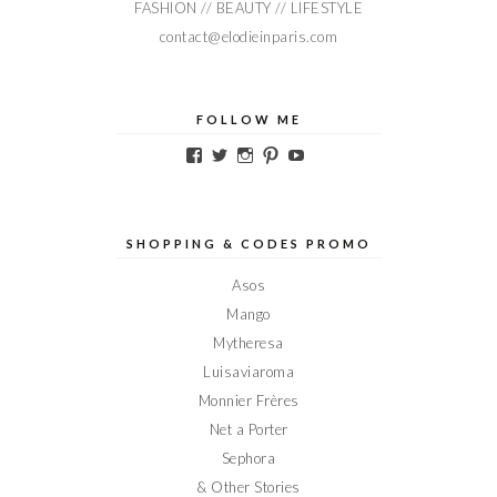
FASHION // BEAUTY // LIFESTYLE
contact@elodieinparis.com
FOLLOW ME
Voir
Voir
Voir
Voir
Voir
le
le
le
le
le
profil
profil
profil
profil
profil
de
de
de
de
de
Elodieinparis
Elodieinparis
Elodieinparis
Elodieinparis
Elodieinparis
sur
sur
sur
sur
sur
SHOPPING & CODES PROMO
Facebook
Twitter
Instagram
Pinterest
YouTube
Asos
Mango
Mytheresa
Luisaviaroma
Monnier Frères
Net a Porter
Sephora
& Other Stories