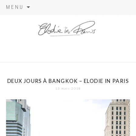
Aller
MENU
au
contenu
elodie in
paris
DEUX JOURS À BANGKOK – ELODIE IN PARIS
13 mars 2018