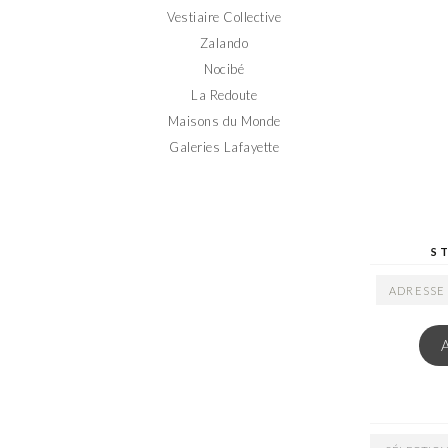
Vestiaire Collective
Zalando
Nocibé
La Redoute
Maisons du Monde
Galeries Lafayette
S
ADRESSE
EMAIL
ARCHIVES