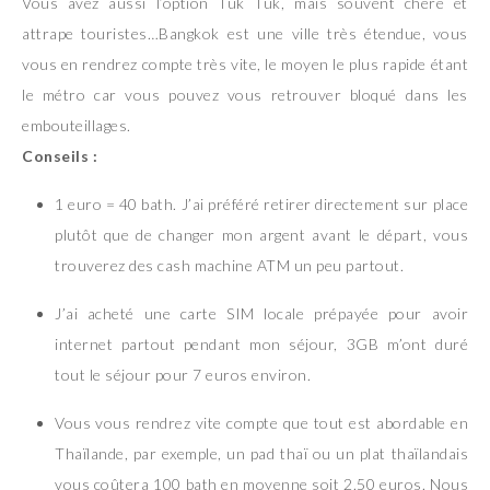
Vous avez aussi l’option Tuk Tuk, mais souvent chère et
attrape touristes…Bangkok est une ville très étendue, vous
vous en rendrez compte très vite, le moyen le plus rapide étant
le métro car vous pouvez vous retrouver bloqué dans les
embouteillages.
Conseils :
1 euro = 40 bath. J’ai préféré retirer directement sur place
plutôt que de changer mon argent avant le départ, vous
trouverez des cash machine ATM un peu partout.
J’ai acheté une carte SIM locale prépayée pour avoir
internet partout pendant mon séjour, 3GB m’ont duré
tout le séjour pour 7 euros environ.
Vous vous rendrez vite compte que tout est abordable en
Thaïlande, par exemple, un pad thaï ou un plat thaïlandais
vous coûtera 100 bath en moyenne soit 2.50 euros. Nous