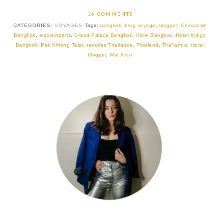
16 COMMENTS
CATEGORIES:
VOYAGES
Tags:
bangkok
,
blog voyage
,
blogger
,
Chinatown
Bangkok
,
elodieinparis
,
Grand Palace Bangkok
,
Hôtel Bangkok
,
Hotel Indigo
Bangkok
,
Pak Khlong Talat
,
temples Thailande
,
Thaïland
,
Thaïlande
,
travel
blogger
,
Wat Arun