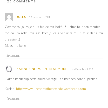
20 COMMENTS
n
a
s
n
u
s
n
u
e
n
JULES
14 décembre 2011
n
e
o
n
u
o
Comme toujours je suis fan de ton look!!!! J’aime tout, ton manteau;
v
u
e
v
ton col, ta robe, ton sac bref je vais ven,ir faire un tour dans ton
l
e
l
l
dressing ;)
e
l
f
e
Bises ma belle
e
f
n
e
ê
n
t
ê
RÉPONDRE
r
t
e
r
)
e
)
KARINE-UNE PARENTHÈSE MODE
14 décembre 2011
J’aime beaucoup cette allure vintage. Tes bottines sont superbes!
Karine-
http://www.uneparenthesemode.wordpress.com
RÉPONDRE