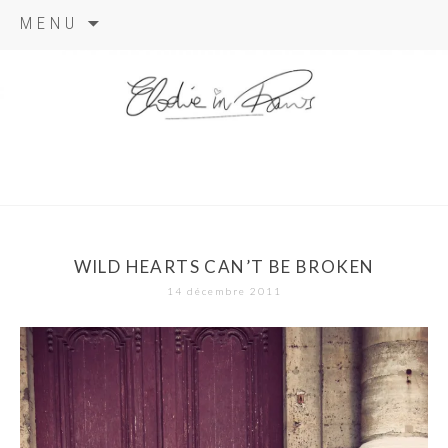
Aller
MENU
au
contenu
elodie in
paris
WILD HEARTS CAN’T BE BROKEN
14 décembre 2011