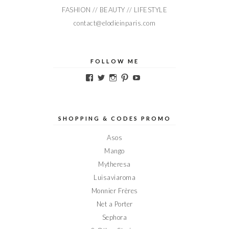
FASHION // BEAUTY // LIFESTYLE
contact@elodieinparis.com
FOLLOW ME
Voir
Voir
Voir
Voir
Voir
le
le
le
le
le
profil
profil
profil
profil
profil
de
de
de
de
de
Elodieinparis
Elodieinparis
Elodieinparis
Elodieinparis
Elodieinparis
sur
sur
sur
sur
sur
SHOPPING & CODES PROMO
Facebook
Twitter
Instagram
Pinterest
YouTube
Asos
Mango
Mytheresa
Luisaviaroma
Monnier Frères
Net a Porter
Sephora