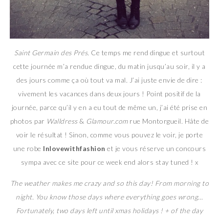
Saint Germain des Prés.
Ce temps me rend dingue et surtout
cette journée m’a rendue dingue, du matin jusqu’au soir, il y a
des jours comme ça où tout va mal. J’ai juste envie de dire :
vivement les vacances dans deux jours ! Point positif de la
journée, parce qu’il y en a eu tout de même un, j’ai été prise en
photos par
Walldress
&
Glamour.com
rue Montorgueil. Hâte de
voir le résultat ! Sinon, comme vous pouvez le voir, je porte
une robe
Inlovewithfashion
et je vous réserve un concours
sympa avec ce site pour ce week end alors stay tuned ! x
The weather makes me crazy and so this day! From morning to
night. You know those days where everything goes wrong…
Fortunately, two days left until xmas holidays ! + of the day