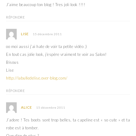
J’aime beaucoup ton blog ! Tres joli look !!!!
RÉPONDRE
LISE
15 décembre 2011
oo moi aussi j’ai hate de voir ta petite vidéo ;)
En tout cas jolie look, j’espère vraiment te voir au Salon!
Bisous
Lise
http://labulledelise.over-blog.com/
RÉPONDRE
ALICE
15 décembre 2011
J’adore ! Tes boots sont trop belles, ta capeline est « so cute » et ta
robe est à tomber.
Que dire de plus ?