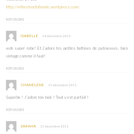
http://inthestreetofmode.wordpress.com/
RÉPONDRE
ISABELLE
14 décembre 2011
woh super robe! Et j’adore tes petites bottines de patineuses, bien
vintage comme il faut!
RÉPONDRE
CHANELENE
15 décembre 2011
Superbe ! J’adore ton look ! Tout y est parfait !
RÉPONDRE
SARAHA
15 décembre 2011