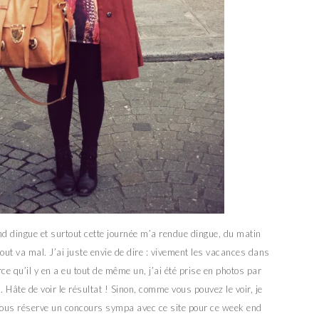
 dingue et surtout cette journée m’a rendue dingue, du matin
tout va mal. J’ai juste envie de dire : vivement les vacances dans
rce qu’il y en a eu tout de même un, j’ai été prise en photos par
 Hâte de voir le résultat ! Sinon, comme vous pouvez le voir, je
vous réserve un concours sympa avec ce site pour ce week end