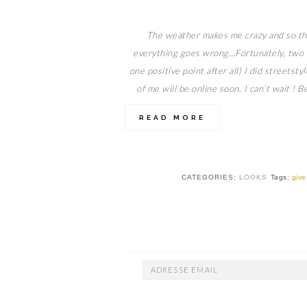
The weather makes me crazy and so th
everything goes wrong…Fortunately, two da
one positive point after all) I did streets
of me will be online soon, I can’t wait !
READ MORE
CATEGORIES:
LOOKS
Tags:
giv
ADRESSE
EMAIL