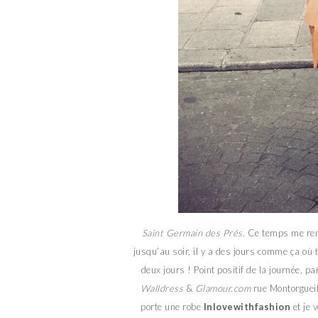
Saint Germain des Prés.
Ce temps me rend
jusqu’au soir, il y a des jours comme ça où 
deux jours ! Point positif de la journée, pa
Walldress
&
Glamour.com
rue Montorgueil.
porte une robe
Inlovewithfashion
et je 