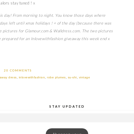
alors stay tuned ! x
is day! From morning to night. You know those days where
ys left until xmas holidays ! + of the day (because there was
tyle pictures for Glamour.com & Walldress.com. The two pictures
 Be prepared for an Inlovewithfashion giveaway this week end x
20 COMMENTS
eaway dress
,
inlovewithfashion
,
robe plumes
,
su-shi
,
vintage
STAY UPDATED