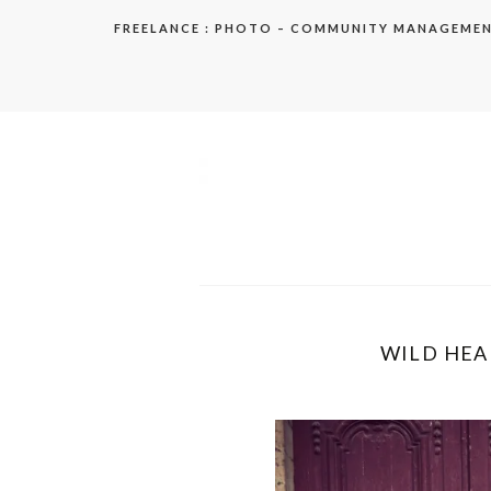
Aller
FREELANCE : PHOTO – COMMUNITY MANAGEME
au
contenu
elodie
WILD HEA