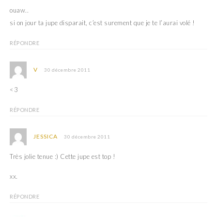
ouaw..
si on jour ta jupe disparait, c’est surement que je te l’aurai volé !
RÉPONDRE
V
30 décembre 2011
<3
RÉPONDRE
JESSICA
30 décembre 2011
Très jolie tenue :) Cette jupe est top !
xx.
RÉPONDRE