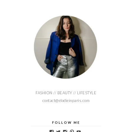
FASHION // BEAUTY // LIFESTYLE
contact@elodieinparis.com
FOLLOW ME
Voir
Voir
Voir
Voir
Voir