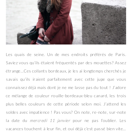
Les quais de seine. Un de mes endroits préférés de Paris.
Saviez vous qu’ils étaient fréquentés par des mouettes? Assez
étrange…Ces collants bordeaux, je les ai longtemps cherchés je
savais qu’ils iraient parfaitement avec cette jupe que vous
connaissez déjà mais dont je ne me lasse pas du tout ! J’adore
ce mélange de couleur rouille-bordeaux-bleu canard, les trois
plus belles couleurs de cette période selon moi. J’attend les
soldes avec impatience ! Pas vous? On note, re-note, sur-note
la date du
mercredi 11 janvier
pour ne pas l’oublier. Les
vacances touchent à leur fin, et oui déjà c’est passé bien vite…