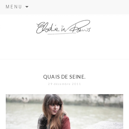
Aller
MENU
au
contenu
elodie in
paris
QUAIS DE SEINE.
29 décembre 2011