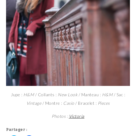
Jupe :
H&M
/ Collants :
New Look
/ Manteau :
H&M
/ Sac :
Vintage
/ Montre :
Casio
/ Bracelet :
Pieces
Photos :
Victoria
Partager :