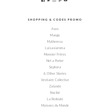
le
le
le
le
le
profil
profil
profil
profil
profil
de
de
de
de
de
Elodieinparis
Elodieinparis
Elodieinparis
Elodieinparis
Elodieinparis
sur
sur
sur
sur
sur
SHOPPING & CODES PROMO
Facebook
Twitter
Instagram
Pinterest
YouTube
Asos
Mango
Mytheresa
Luisaviaroma
Monnier Frères
Net a Porter
Sephora
& Other Stories
Vestiaire Collective
Zalando
Nocibé
La Redoute
Maisons du Monde