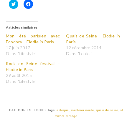
C
C
l
l
i
i
q
q
u
u
Articles similaires
e
e
z
z
p
p
Mon été parisien avec
Quais de Seine – Elodie in
o
o
Foodora – Elodie in Paris
Paris
u
u
r
r
17 juin 2017
12 décembre 2014
p
p
Dans "Lifestyle"
Dans "Looks"
a
a
r
r
t
t
Rock en Seine festival –
a
a
Elodie in Paris
g
g
e
e
29 août 2015
r
r
Dans "Lifestyle"
s
s
u
u
r
r
T
F
w
a
i
c
t
e
t
b
CATEGORIES:
LOOKS
Tags:
aztèque
,
manteau rouille
,
quais de seine
,
st
e
o
r
o
michel
,
vintage
(
k
o
(
u
o
v
u