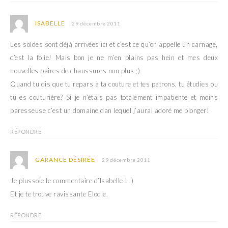
ISABELLE
29 décembre 2011
Les soldes sont déjà arrivées ici et c’est ce qu’on appelle un carnage,
c’est la folie! Mais bon je ne m’en plains pas hein et mes deux
nouvelles paires de chaussures non plus ;)
Quand tu dis que tu repars à ta couture et tes patrons, tu étudies ou
tu es couturière? Si je n’étais pas totalement impatiente et moins
paresseuse c’est un domaine dan lequel j’aurai adoré me plonger!
RÉPONDRE
GARANCE DÉSIRÉE
29 décembre 2011
Je plussoie le commentaire d’Isabelle ! :)
Et je te trouve ravissante Elodie.
RÉPONDRE