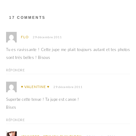
r
v
e
r
d
e
a
d
17 COMMENTS
n
a
s
n
u
s
n
u
e
n
FLO
29 décembre 2011
n
e
o
n
u
o
Tu es ravissante ! Cette jupe me plait toujours autant et tes photos
v
u
e
v
sont très belles ! Bisous
l
e
l
l
e
l
f
e
RÉPONDRE
e
f
n
e
ê
n
t
ê
♥ VALENTINE ♥
29 décembre 2011
r
t
e
r
)
e
Superbe cette tenue ! Ta jupe est canon !
)
Bises
RÉPONDRE