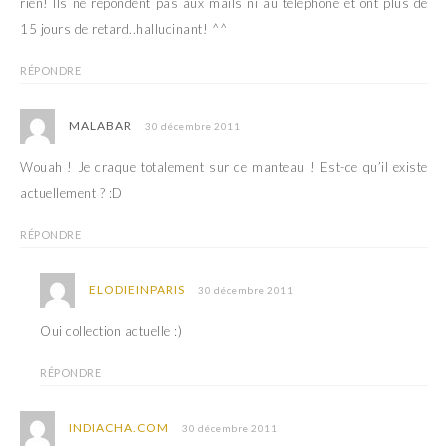
rien! Ils ne répondent pas aux mails ni au téléphone et ont plus de
15 jours de retard..hallucinant! ^^
RÉPONDRE
MALABAR
30 décembre 2011
Wouah ! Je craque totalement sur ce manteau ! Est-ce qu’il existe
actuellement ? :D
RÉPONDRE
ELODIEINPARIS
30 décembre 2011
Oui collection actuelle :)
RÉPONDRE
INDIACHA.COM
30 décembre 2011