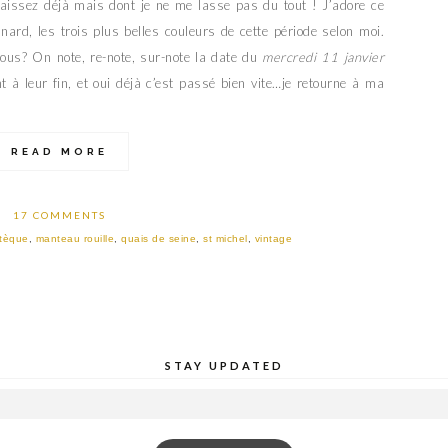
aissez déjà mais dont je ne me lasse pas du tout ! J’adore ce
nard, les trois plus belles couleurs de cette période selon moi.
vous? On note, re-note, sur-note la date du
mercredi 11 janvier
t à leur fin, et oui déjà c’est passé bien vite…je retourne à ma
READ MORE
17 COMMENTS
tèque
,
manteau rouille
,
quais de seine
,
st michel
,
vintage
STAY UPDATED