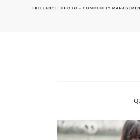
Aller
FREELANCE : PHOTO – COMMUNITY MANAGEME
au
contenu
elodie
Q