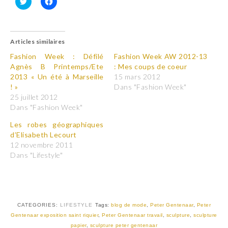
C
C
l
l
i
i
q
q
u
u
Articles similaires
e
e
z
z
p
p
Fashion Week : Défilé
Fashion Week AW 2012-13
o
o
Agnès B Printemps/Ete
: Mes coups de coeur
u
u
r
r
2013 « Un été à Marseille
15 mars 2012
p
p
! »
Dans "Fashion Week"
a
a
r
r
25 juillet 2012
t
t
Dans "Fashion Week"
a
a
g
g
e
e
Les robes géographiques
r
r
d’Elisabeth Lecourt
s
s
u
u
12 novembre 2011
r
r
T
F
Dans "Lifestyle"
w
a
i
c
t
e
t
b
e
o
r
o
(
k
CATEGORIES:
LIFESTYLE
Tags:
blog de mode
,
Peter Gentenaar
,
Peter
o
(
u
o
Gentenaar exposition saint riquier
,
Peter Gentenaar travail
,
sculpture
,
sculpture
v
u
papier
,
sculpture peter gentenaar
r
v