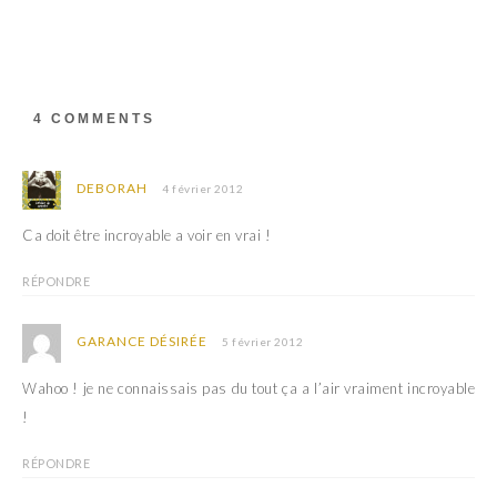
e
r
d
e
a
d
n
a
s
n
u
s
n
u
e
n
4 COMMENTS
n
e
o
n
u
o
v
u
e
v
DEBORAH
4 février 2012
l
e
l
l
e
l
Ca doit être incroyable a voir en vrai !
f
e
e
f
n
e
RÉPONDRE
ê
n
t
ê
r
t
e
r
GARANCE DÉSIRÉE
)
e
5 février 2012
)
Wahoo ! je ne connaissais pas du tout ça a l’air vraiment incroyable
!
RÉPONDRE