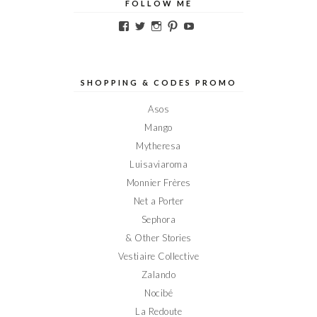
FOLLOW ME
Voir
Voir
Voir
Voir
Voir
le
le
le
le
le
profil
profil
profil
profil
profil
de
de
de
de
de
Elodieinparis
Elodieinparis
Elodieinparis
Elodieinparis
Elodieinparis
sur
sur
sur
sur
sur
SHOPPING & CODES PROMO
Facebook
Twitter
Instagram
Pinterest
YouTube
Asos
Mango
Mytheresa
Luisaviaroma
Monnier Frères
Net a Porter
Sephora
& Other Stories
Vestiaire Collective
Zalando
Nocibé
La Redoute