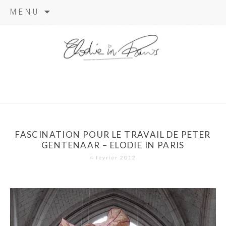
Aller
MENU
au
contenu
elodie in
paris
FASCINATION POUR LE TRAVAIL DE PETER
GENTENAAR – ELODIE IN PARIS
4 février 2012