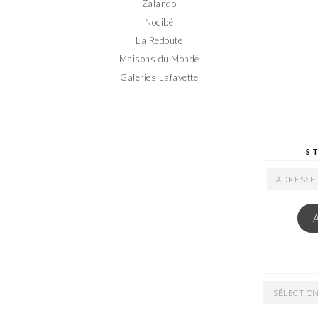
Zalando
Nocibé
La Redoute
Maisons du Monde
Galeries Lafayette
S
ADRESSE
EMAIL
ARCHIVES