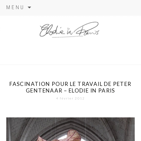
Aller
MENU
au
contenu
elodie in
paris
FASCINATION POUR LE TRAVAIL DE PETER
GENTENAAR – ELODIE IN PARIS
4 février 2012