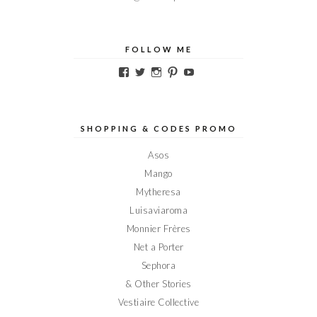
FOLLOW ME
Voir
Voir
Voir
Voir
Voir
le
le
le
le
le
profil
profil
profil
profil
profil
de
de
de
de
de
Elodieinparis
Elodieinparis
Elodieinparis
Elodieinparis
Elodieinparis
sur
sur
sur
sur
sur
SHOPPING & CODES PROMO
Facebook
Twitter
Instagram
Pinterest
YouTube
Asos
Mango
Mytheresa
Luisaviaroma
Monnier Frères
Net a Porter
Sephora
& Other Stories
Vestiaire Collective