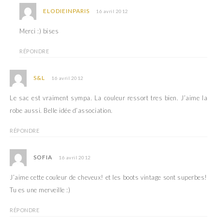
e
l
f
e
ELODIEINPARIS
16 avril 2012
e
f
n
e
ê
n
Merci :) bises
t
ê
r
t
e
r
)
e
RÉPONDRE
)
S&L
16 avril 2012
Le sac est vraiment sympa. La couleur ressort tres bien. J’aime la
robe aussi. Belle idée d’association.
RÉPONDRE
SOFIA
16 avril 2012
J’aime cette couleur de cheveux! et les boots vintage sont superbes!
Tu es une merveille :)
RÉPONDRE