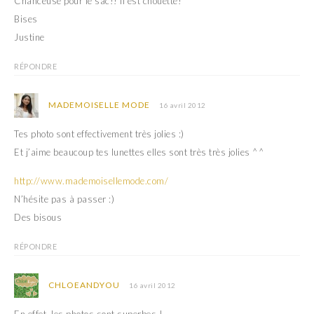
Chanceuse pour le sac!! Il est chouette!
Bises
Justine
RÉPONDRE
MADEMOISELLE MODE
16 avril 2012
Tes photo sont effectivement très jolies :)
Et j’aime beaucoup tes lunettes elles sont très très jolies ^^
http://www.mademoisellemode.com/
N’hésite pas à passer :)
Des bisous
RÉPONDRE
CHLOEANDYOU
16 avril 2012
En effet, les photos sont superbes !