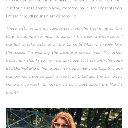
le retour sur la soirée NANA, mercredi pour une Présentation
Presse et jeudi pour un article look ! x
These pictures are my favourites from the beginning of this
blog, thank you so much to Sarah ! It’s been a while since I
wanted to take pictures at the Canal St Martin, I really love
this place. I’m wearing the beautiful jewels from Marushka
Collection, thanks to me, you can have 15% off with the code
ELODIEINPARIS in her shop. I wanted a new handbag, this one
was perfect I was so glad to see it at Citadium, the last one !
Have a nice week, tomorrow I’ll do a post about the Nana’s
event!