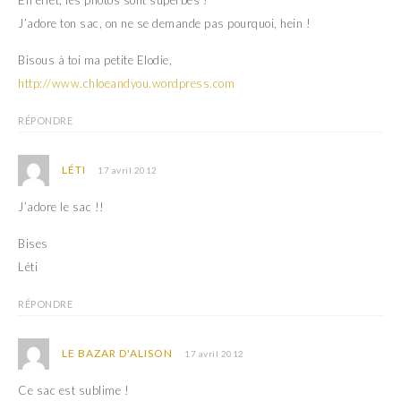
J’adore ton sac, on ne se demande pas pourquoi, hein !
Bisous à toi ma petite Elodie,
http://www.chloeandyou.wordpress.com
RÉPONDRE
LÉTI
17 avril 2012
J’adore le sac !!
Bises
Léti
RÉPONDRE
LE BAZAR D'ALISON
17 avril 2012
Ce sac est sublime !