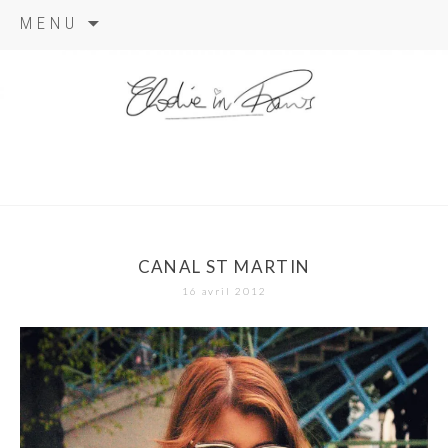
Aller
MENU
au
contenu
elodie in
paris
CANAL ST MARTIN
16 avril 2012