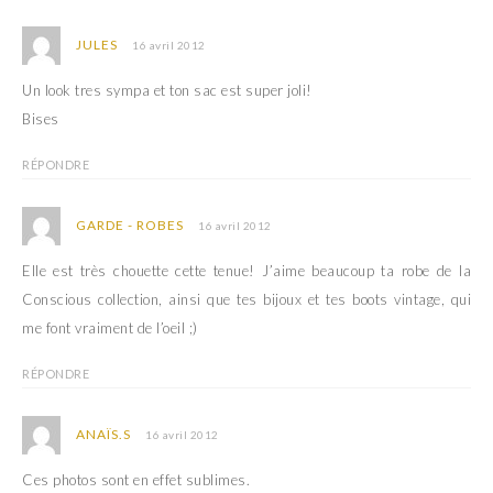
JULES
16 avril 2012
Un look tres sympa et ton sac est super joli!
Bises
RÉPONDRE
GARDE - ROBES
16 avril 2012
Elle est très chouette cette tenue! J’aime beaucoup ta robe de la
Conscious collection, ainsi que tes bijoux et tes boots vintage, qui
me font vraiment de l’oeil ;)
RÉPONDRE
ANAÏS.S
16 avril 2012
Ces photos sont en effet sublimes.