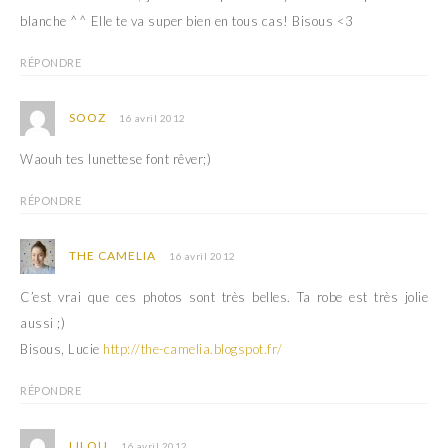
blanche ^^ Elle te va super bien en tous cas! Bisous <3
RÉPONDRE
SOOZ
16 avril 2012
Waouh tes lunettese font rêver;)
RÉPONDRE
THE CAMELIA
16 avril 2012
C’est vrai que ces photos sont très belles. Ta robe est très jolie
aussi ;)
Bisous, Lucie
http://the-camelia.blogspot.fr/
RÉPONDRE
LILOU
16 avril 2012