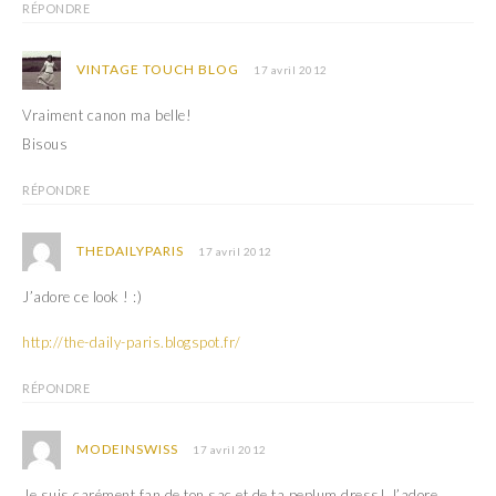
RÉPONDRE
VINTAGE TOUCH BLOG
17 avril 2012
Vraiment canon ma belle!
Bisous
RÉPONDRE
THEDAILYPARIS
17 avril 2012
J’adore ce look ! :)
http://the-daily-paris.blogspot.fr/
RÉPONDRE
MODEINSWISS
17 avril 2012
Je suis carément fan de ton sac et de ta peplum dress! J’adore