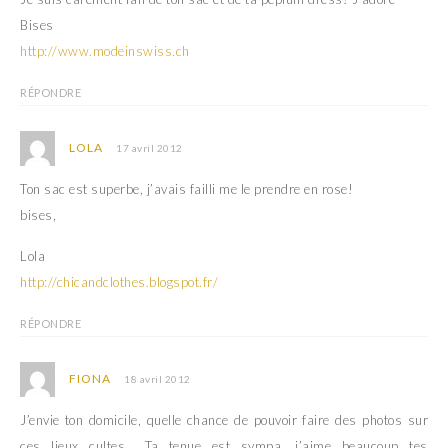
Bises
http://www.modeinswiss.ch
RÉPONDRE
LOLA
17 avril 2012
Ton sac est superbe, j’avais failli me le prendre en rose!
bises,
Lola
http://chicandclothes.blogspot.fr/
RÉPONDRE
FIONA
18 avril 2012
J’envie ton domicile, quelle chance de pouvoir faire des photos sur
ces lieux cultes… Ta tenue est sympa, j’aime beaucoup tes