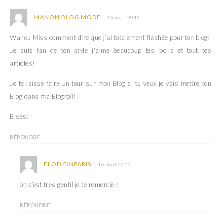
MANON BLOG MODE
16 avril 2012
Wahou Miss comment dire que j’ai totalement flashée pour ton blog!
Je suis fan de ton style j’aime beaucoup tes looks et tout tes
articles!
Je te laisse faire un tour sur mon Blog si tu veux je vais mettre ton
Blog dans ma Blogroll!
Bises!
RÉPONDRE
ELODIEINPARIS
16 avril 2012
oh c’est tres gentil je te remercie !
RÉPONDRE