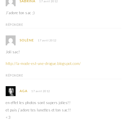
SABRINA
17 avril 2012
J’adore ton sac ;)
RÉPONDRE
SOLÈNE
17 avril 2012
Joli sac!
http://la-mode-est-une-drogue.blogspot.com/
RÉPONDRE
AGA
17 avril 2012
en effet les photos sont supers jolies!!
et puis j’adore tes lunettes et ton sac!!
<3