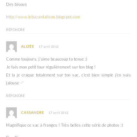
Des bisous
http://www.lebazardalison.blogspot.com
RÉPONDRE
ALIZÉE
17 avril 2012
Comme toujours, j’aime beaucoup ta tenue :)
Je fais mon petit tour régulièrement sur ton blog !
Et la je craque totalement sur ton sac, c’est bien simple j’en suis
jalouse –‘
RÉPONDRE
CASSANDRE
17 avril 2012
Magnifique ce sac à franges ! Très belles cette série de photos :)