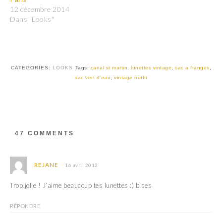
a
a
12 décembre 2014
g
g
e
e
Dans "Looks"
r
r
s
s
u
u
r
r
T
F
w
a
i
c
t
e
CATEGORIES:
LOOKS
Tags:
canal st martin
,
lunettes vintage
,
sac a franges
,
t
b
sac vert d'eau
,
vintage outfit
e
o
r
o
(
k
o
(
u
o
v
u
r
v
e
r
d
e
47 COMMENTS
a
d
n
a
s
n
u
s
n
u
REJANE
16 avril 2012
e
n
n
e
o
n
Trop jolie ! J’aime beaucoup tes lunettes :) bises
u
o
v
u
e
v
RÉPONDRE
l
e
l
l