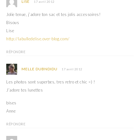
LISE
17 avril 2012
Jolie tenue, j’adore ton sac et tes jolis accessoires!
Bisous
Lise
http://labulledelise.over-blog.com/
RÉPONDRE
MELLE DUBNDIDU
17 avril 2012
Les photos sont superbes, tres retro et chic =) !
J’adore tes lunettes
bises
Anne
RÉPONDRE