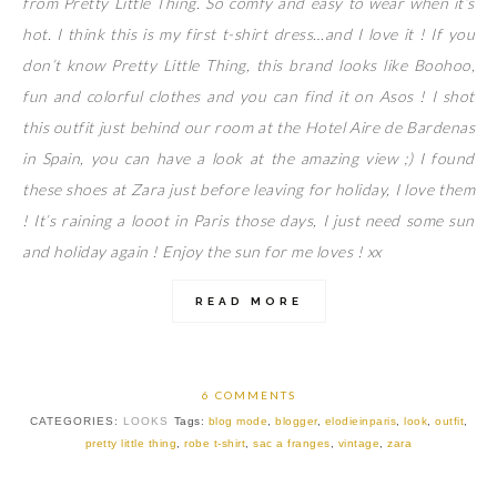
from Pretty Little Thing. So comfy and easy to wear when it’s
hot. I think this is my first t-shirt dress…and I love it ! If you
don’t know Pretty Little Thing, this brand looks like Boohoo,
fun and colorful clothes and you can find it on Asos ! I shot
this outfit just behind our room at the Hotel Aire de Bardenas
in Spain, you can have a look at the amazing view ;) I found
these shoes at Zara just before leaving for holiday, I love them
! It’s raining a looot in Paris those days, I just need some sun
and holiday again ! Enjoy the sun for me loves ! xx
READ MORE
6 COMMENTS
CATEGORIES:
LOOKS
Tags:
blog mode
,
blogger
,
elodieinparis
,
look
,
outfit
,
pretty little thing
,
robe t-shirt
,
sac a franges
,
vintage
,
zara