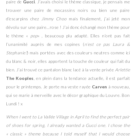
paire de
Gucci
. J’avais choisi le thème classique, je pensais me
trouver une paire de mocassins noirs ou bien une paire
d’escarpins chez
Jimmy Choo
mais finalement, j’ai jeté mon
dévolu sur une paire…rose ! J’ai donc échangé mon thème pour
le thème «
pop
« , beaucoup plu adapté. Elles n’ont pas fait
l’unanimité auprès de mes copines (
n’est ce pas Laura &
Stephanie?
) mais portées avec des couleurs neutres comme ici
du blanc & noir, elles apportent la touche de couleur qui fait du
bien. J’ai trouvé ce pantalon blanc lacé à la vente privée
Arlettie
The Kooples
, en plein dans la tendance actuelle, il est parfait
pour le printemps. Je porte ma veste rayée
Carven
à nouveau,
qui se marie à merveille avec le décor graphique du Louvre. Bon
Lundi ! x
When I went to La Vallée Village in April to find the perfect pair
of shoes for spring, I already wanted a Gucci one. I chose the
« classic » theme because I told myself that I would choose