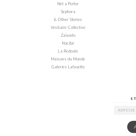
Net a Porter
Sephora
& Other Stories
Vestiaire Collective
Zalando
Nocibé
La Redoute
Maisons du Monde
Galeries Lafayette
S
ADRESSE
EMAIL