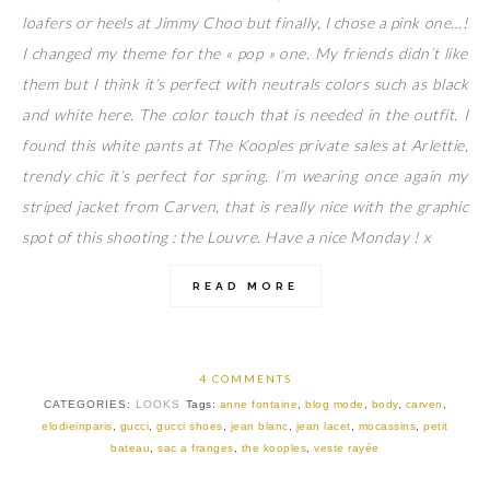
loafers or heels at Jimmy Choo but finally, I chose a pink one…!
I changed my theme for the « pop » one. My friends didn’t like
them but I think it’s perfect with neutrals colors such as black
and white here. The color touch that is needed in the outfit. I
found this white pants at The Kooples private sales at Arlettie,
trendy chic it’s perfect for spring. I’m wearing once again my
striped jacket from Carven, that is really nice with the graphic
spot of this shooting : the Louvre. Have a nice Monday ! x
READ MORE
4 COMMENTS
CATEGORIES:
LOOKS
Tags:
anne fontaine
,
blog mode
,
body
,
carven
,
elodieinparis
,
gucci
,
gucci shoes
,
jean blanc
,
jean lacet
,
mocassins
,
petit
bateau
,
sac a franges
,
the kooples
,
veste rayée