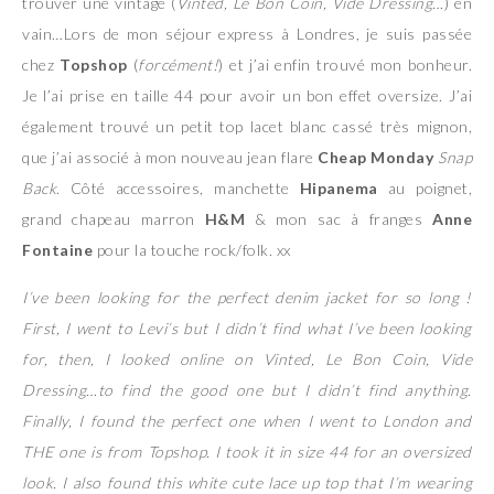
trouver une vintage (
Vinted, Le Bon Coin, Vide Dressing…
) en
vain…Lors de mon séjour express à Londres, je suis passée
chez
Topshop
(
forcément!
) et j’ai enfin trouvé mon bonheur.
Je l’ai prise en taille 44 pour avoir un bon effet oversize. J’ai
également trouvé un petit top lacet blanc cassé très mignon,
que j’ai associé à mon nouveau jean flare
Cheap Monday
Snap
Back
. Côté accessoires, manchette
Hipanema
au poignet,
grand chapeau marron
H&M
& mon sac à franges
Anne
Fontaine
pour la touche rock/folk. xx
I’ve been looking for the perfect denim jacket for so long !
First, I went to Levi’s but I didn’t find what I’ve been looking
for, then, I looked online on Vinted, Le Bon Coin, Vide
Dressing…to find the good one but I didn’t find anything.
Finally, I found the perfect one when I went to London and
THE one is from Topshop. I took it in size 44 for an oversized
look. I also found this white cute lace up top that I’m wearing