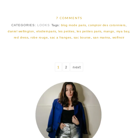
7 COMMENTS
CATEGORIES:
LOOKS
Tags:
blog mode paris
,
comptoir des cotonniers
,
daniel wellington
,
elodieinparis
,
les petites
,
les petites paris
,
mango
,
mya bay
,
red dress
,
robe rouge
,
sac a franges
,
sac bourse
,
san marina
,
wolfnoir
1
2
next