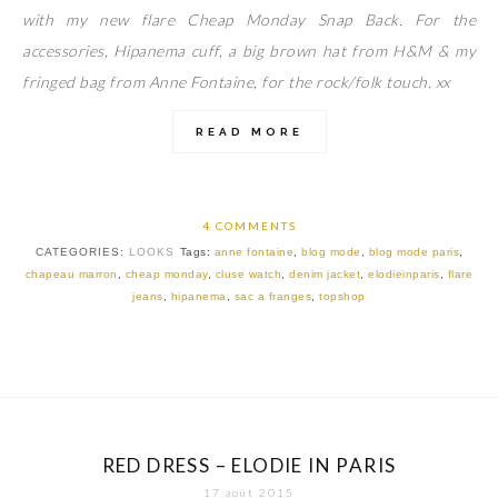
with my new flare Cheap Monday Snap Back. For the
accessories, Hipanema cuff, a big brown hat from H&M & my
fringed bag from Anne Fontaine, for the rock/folk touch. xx
READ MORE
4 COMMENTS
CATEGORIES:
LOOKS
Tags:
anne fontaine
,
blog mode
,
blog mode paris
,
chapeau marron
,
cheap monday
,
cluse watch
,
denim jacket
,
elodieinparis
,
flare
jeans
,
hipanema
,
sac a franges
,
topshop
RED DRESS – ELODIE IN PARIS
17 août 2015