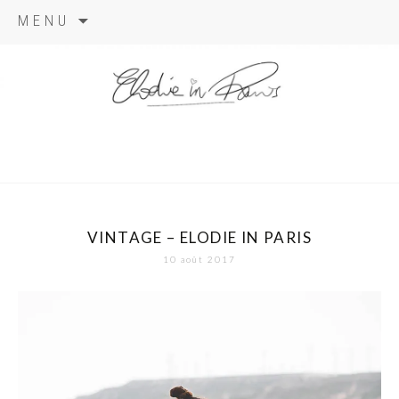
Aller
MENU
au
contenu
elodie in
paris
VINTAGE – ELODIE IN PARIS
10 août 2017