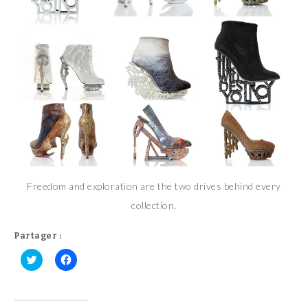
Freedom and exploration are the two drives behind every
collection.
Partager :
C
C
l
l
i
i
q
q
u
u