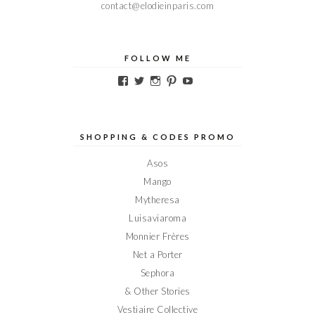
contact@elodieinparis.com
FOLLOW ME
Voir
Voir
Voir
Voir
Voir
le
le
le
le
le
profil
profil
profil
profil
profil
de
de
de
de
de
Elodieinparis
Elodieinparis
Elodieinparis
Elodieinparis
Elodieinparis
sur
sur
sur
sur
sur
SHOPPING & CODES PROMO
Facebook
Twitter
Instagram
Pinterest
YouTube
Asos
Mango
Mytheresa
Luisaviaroma
Monnier Frères
Net a Porter
Sephora
& Other Stories
Vestiaire Collective