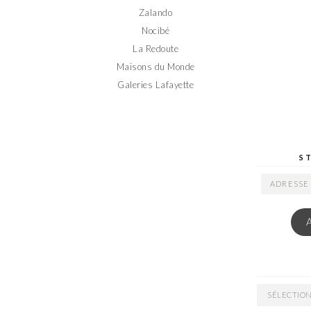
Zalando
Nocibé
La Redoute
Maisons du Monde
Galeries Lafayette
S
ADRESSE
EMAIL
ARCHIVES