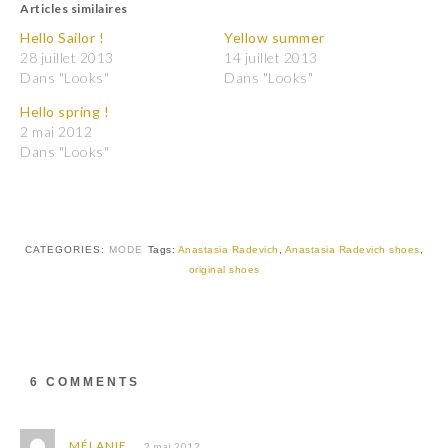
Articles similaires
e
e
z
z
p
p
Hello Sailor !
Yellow summer
o
o
28 juillet 2013
14 juillet 2013
u
u
r
r
Dans "Looks"
Dans "Looks"
p
p
a
a
Hello spring !
r
r
t
t
2 mai 2012
a
a
Dans "Looks"
g
g
e
e
r
r
s
s
u
u
r
r
T
F
w
a
CATEGORIES:
MODE
Tags:
Anastasia Radevich
,
Anastasia Radevich shoes
,
i
c
t
e
original shoes
t
b
e
o
r
o
(
k
o
(
u
o
v
u
r
v
6 COMMENTS
e
r
d
e
a
d
n
a
s
n
MÉLANIE.
2 mai 2012