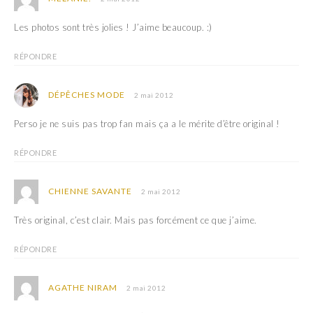
u
s
n
u
e
n
Les photos sont très jolies ! J’aime beaucoup. :)
n
e
o
n
u
o
v
u
RÉPONDRE
e
v
l
e
l
l
e
l
DÉPÊCHES MODE
2 mai 2012
f
e
e
f
n
e
Perso je ne suis pas trop fan mais ça a le mérite d’être original !
ê
n
t
ê
r
t
RÉPONDRE
e
r
)
e
)
CHIENNE SAVANTE
2 mai 2012
Très original, c’est clair. Mais pas forcément ce que j’aime.
RÉPONDRE
AGATHE NIRAM
2 mai 2012