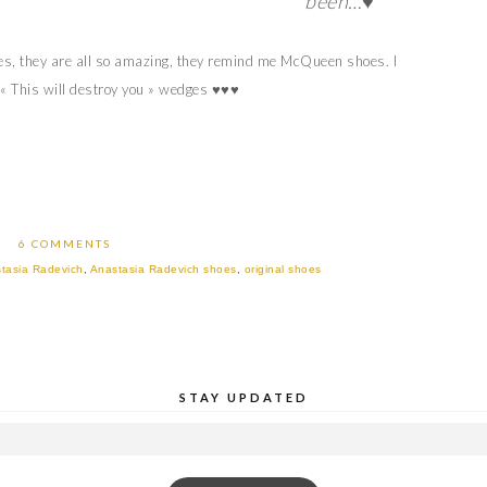
been…♥
oes, they are all so amazing, they remind me McQueen shoes. I
 « This will destroy you » wedges ♥♥♥
6 COMMENTS
tasia Radevich
,
Anastasia Radevich shoes
,
original shoes
STAY UPDATED