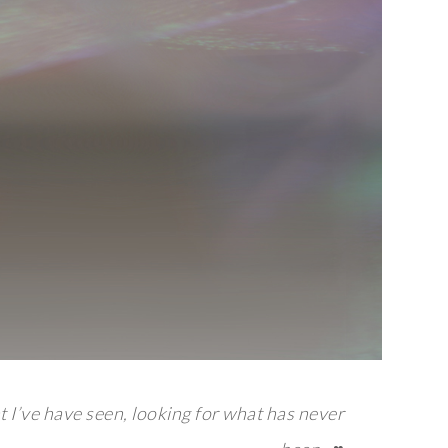
 I’ve have seen, looking for what has never