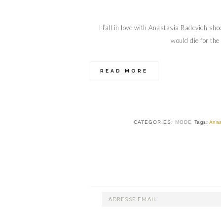
I fall in love with Anastasia Radevich sh
would die for the
READ MORE
CATEGORIES:
MODE
Tags:
Anas
ADRESSE
EMAIL