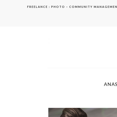
Aller
FREELANCE : PHOTO – COMMUNITY MANAGEME
au
contenu
elodie
ANAS