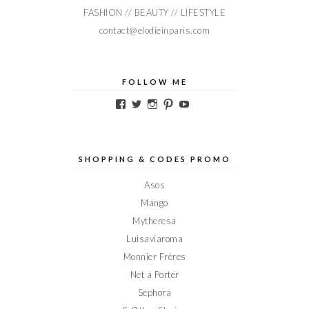
FASHION // BEAUTY // LIFESTYLE
contact@elodieinparis.com
FOLLOW ME
Voir
Voir
Voir
Voir
Voir
le
le
le
le
le
profil
profil
profil
profil
profil
de
de
de
de
de
Elodieinparis
Elodieinparis
Elodieinparis
Elodieinparis
Elodieinparis
sur
sur
sur
sur
sur
SHOPPING & CODES PROMO
Facebook
Twitter
Instagram
Pinterest
YouTube
Asos
Mango
Mytheresa
Luisaviaroma
Monnier Frères
Net a Porter
Sephora