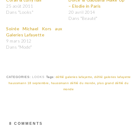
o
o
25 août 2011
– Elodie in Paris
u
u
r
r
Dans "Looks"
20 avril 2014
p
p
Dans "Beauté"
a
a
r
r
t
t
Soirée Michael Kors aux
a
a
Galeries Lafayette
g
g
e
e
9 mars 2012
r
r
Dans "Mode"
s
s
u
u
r
r
T
F
w
a
i
c
t
e
t
b
CATEGORIES:
LOOKS
Tags:
défilé galeries lafayette
,
défilé galeries lafayette
e
o
r
o
haussmann 18 septembre
,
haussmann défilé du monde
,
plus grand défilé du
(
k
monde
o
(
u
o
v
u
r
v
e
r
d
e
a
d
n
a
s
n
8 COMMENTS
u
s
n
u
e
n