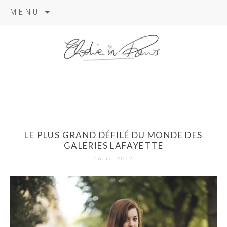
Aller
MENU
au
contenu
elodie in
paris
LE PLUS GRAND DÉFILÉ DU MONDE DES
GALERIES LAFAYETTE
16 mai 2012