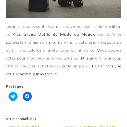
Les inscriptions sont désormais ouvertes pour la 3ème édition
du
Plus Grand Défilé de Mode du Monde
des
Galeries
Lafayette
! Je me suis inscrite dans la catégorie «
Oiseaux de
nuit »
, une catégorie mystérieuse et intrigante. Vous pouvez
voter
pour mon look si l’envie vous en dit, j’aimerai beaucoup
être de nouveau sélectionnée cette année <3
Plus d’infos
. Je
vous remercie par avance <3
Partager :
C
C
l
l
i
i
q
q
u
u
Articles similaires
e
e
z
z
p
p
Corail & curly hair
Dolce & Gabbana Make Up