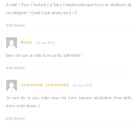
A voté ! Pour l’instant j’ai bien l’impression que tu es la meilleure de
la catégorie ! Good Luck pretty bird <3
RÉPONDRE
ROSA
21 mai 2012
bien sûr que je vote tu es juste splendide `
RÉPONDRE
CHA MODE, CHA ENVIES
22 mai 2012
Je vais de ce pas voter pour toi sans aucune hésitation, trop belle
dans cette tenue ;)
RÉPONDRE