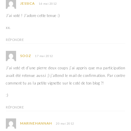
JESSICA
16 mai 2012
J’ai voté ! J’adore cette tenue :)
xx.
RÉPONDRE
SOOZ
17 mai 2012
J’ai voté et d’une pierre deux coups j’ai appris que ma participation
avait été retenue aussi ;) j’attend le mail de confirmation. Par contre
comment tu as la petite vignette sur le coté de ton blog ?!
:)
RÉPONDRE
MARINEHANNAH
20 mai 2012