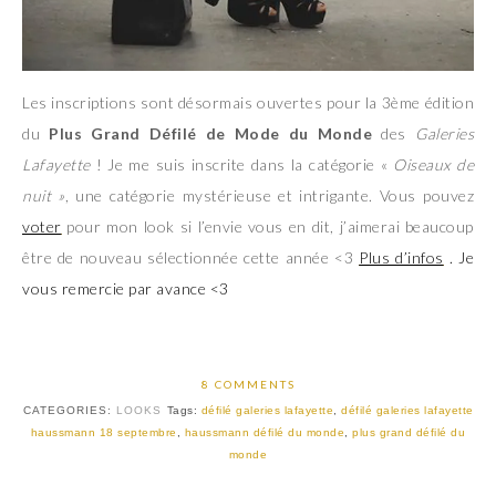
Les inscriptions sont désormais ouvertes pour la 3ème édition
du
Plus Grand Défilé de Mode du Monde
des
Galeries
Lafayette
! Je me suis inscrite dans la catégorie «
Oiseaux de
nuit »
, une catégorie mystérieuse et intrigante. Vous pouvez
voter
pour mon look si l’envie vous en dit, j’aimerai beaucoup
être de nouveau sélectionnée cette année <3
Plus d’infos
. Je
vous remercie par avance <3
8 COMMENTS
CATEGORIES:
LOOKS
Tags:
défilé galeries lafayette
,
défilé galeries lafayette
haussmann 18 septembre
,
haussmann défilé du monde
,
plus grand défilé du
monde