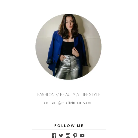
FASHION // BEAUTY // LIFESTYLE
contact@elodieinparis.com
FOLLOW ME
Voir
Voir
Voir
Voir
Voir