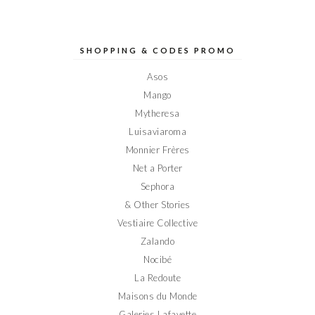
le
le
le
le
le
profil
profil
profil
profil
profil
de
de
de
de
de
Elodieinparis
Elodieinparis
Elodieinparis
Elodieinparis
Elodieinparis
sur
sur
sur
sur
sur
SHOPPING & CODES PROMO
Facebook
Twitter
Instagram
Pinterest
YouTube
Asos
Mango
Mytheresa
Luisaviaroma
Monnier Frères
Net a Porter
Sephora
& Other Stories
Vestiaire Collective
Zalando
Nocibé
La Redoute
Maisons du Monde
Galeries Lafayette