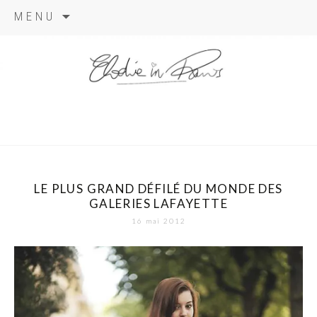
Aller
MENU
au
contenu
elodie in
paris
LE PLUS GRAND DÉFILÉ DU MONDE DES
GALERIES LAFAYETTE
16 mai 2012