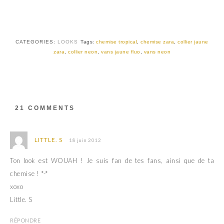
s
s
u
u
r
r
T
F
w
a
i
c
t
e
CATEGORIES:
LOOKS
Tags:
chemise tropical
,
chemise zara
,
collier jaune
t
b
zara
,
collier neon
,
vans jaune fluo
,
vans neon
e
o
r
o
(
k
o
(
u
o
v
u
r
v
e
r
d
e
21 COMMENTS
a
d
n
a
s
n
u
s
n
u
LITTLE. S
18 juin 2012
e
n
n
e
o
n
Ton look est WOUAH ! Je suis fan de tes fans, ainsi que de ta
u
o
v
u
chemise ! *-*
e
v
l
e
xoxo
l
l
e
l
Little. S
f
e
e
f
n
e
RÉPONDRE