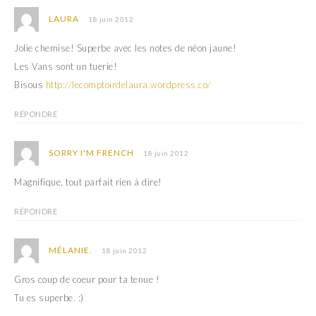
LAURA
18 juin 2012
Jolie chemise! Superbe avec les notes de néon jaune!
Les Vans sont un tuerie!
Bisous
http://lecomptoirdelaura.wordpress.co/
RÉPONDRE
SORRY I'M FRENCH
18 juin 2012
Magnifique, tout parfait rien à dire!
RÉPONDRE
MÉLANIE.
18 juin 2012
Gros coup de coeur pour ta tenue !
Tu es superbe. :)