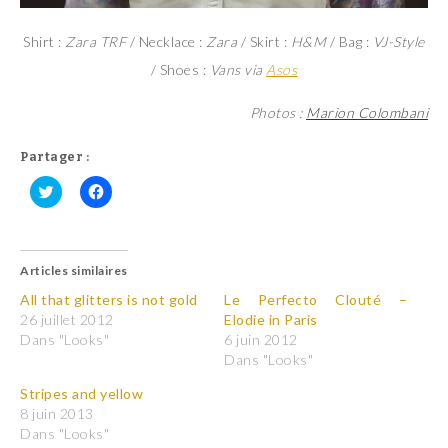
Shirt :
Zara TRF
/ Necklace :
Zara
/ Skirt :
H&M
/ Bag :
VJ-Style
/ Shoes :
Vans via
Asos
Photos :
Marion Colombani
Partager :
C
C
l
l
i
i
q
q
u
u
Articles similaires
e
e
z
z
p
p
All that glitters is not gold
Le Perfecto Clouté –
o
o
26 juillet 2012
Elodie in Paris
u
u
r
r
Dans "Looks"
6 juin 2012
p
p
Dans "Looks"
a
a
r
r
t
t
Stripes and yellow
a
a
8 juin 2013
g
g
e
e
Dans "Looks"
r
r