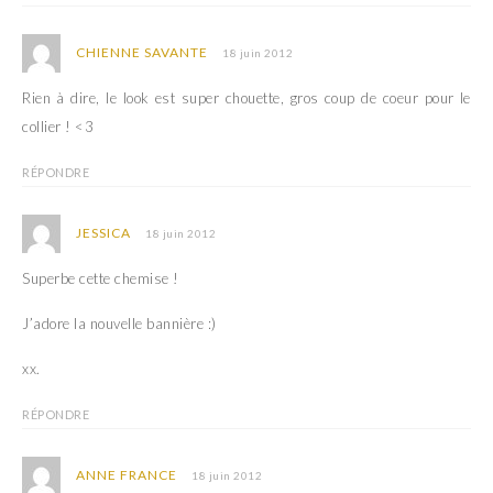
ê
n
t
ê
r
t
e
r
CHIENNE SAVANTE
18 juin 2012
)
e
)
Rien à dire, le look est super chouette, gros coup de coeur pour le
collier ! <3
RÉPONDRE
JESSICA
18 juin 2012
Superbe cette chemise !
J’adore la nouvelle bannière :)
xx.
RÉPONDRE
ANNE FRANCE
18 juin 2012