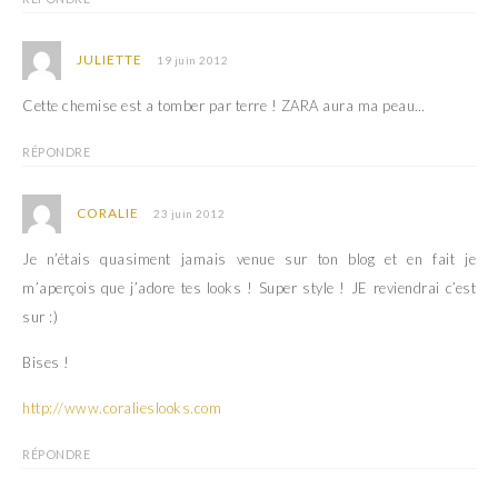
JULIETTE
19 juin 2012
Cette chemise est a tomber par terre ! ZARA aura ma peau…
RÉPONDRE
CORALIE
23 juin 2012
Je n’étais quasiment jamais venue sur ton blog et en fait je
m’aperçois que j’adore tes looks ! Super style ! JE reviendrai c’est
sur :)
Bises !
http://www.coralieslooks.com
RÉPONDRE