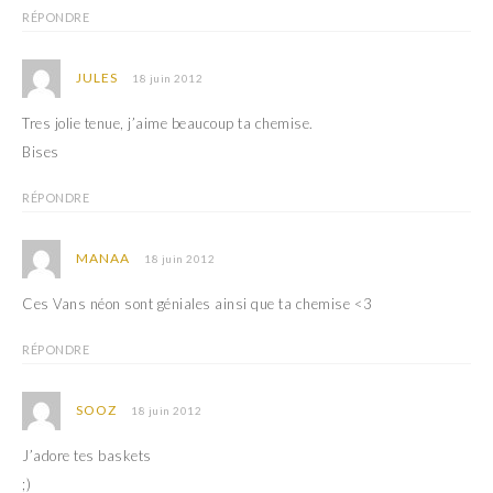
RÉPONDRE
JULES
18 juin 2012
Tres jolie tenue, j’aime beaucoup ta chemise.
Bises
RÉPONDRE
MANAA
18 juin 2012
Ces Vans néon sont géniales ainsi que ta chemise <3
RÉPONDRE
SOOZ
18 juin 2012
J’adore tes baskets
;)