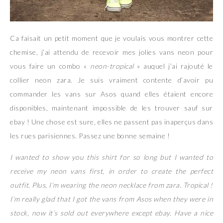
Ca faisait un petit moment que je voulais vous montrer cette
chemise, j’ai attendu de recevoir mes jolies vans neon pour
vous faire un combo «
neon-tropical
» auquel j’ai rajouté le
collier neon zara. Je suis vraiment contente d’avoir pu
commander les vans sur Asos quand elles étaient encore
disponibles, maintenant impossible de les trouver sauf sur
ebay ! Une chose est sure, elles ne passent pas inaperçus dans
les rues parisiennes. Passez une bonne semaine !
I wanted to show you this shirt for so long but I wanted to
receive my neon vans first, in order to create the perfect
outfit. Plus, I’m wearing the neon necklace from zara. Tropical !
I’m really glad that I got the vans from Asos when they were in
stock, now it’s sold out everywhere except ebay. Have a nice