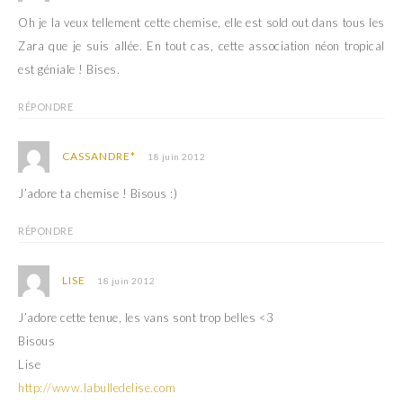
Oh je la veux tellement cette chemise, elle est sold out dans tous les
Zara que je suis allée. En tout cas, cette association néon tropical
est géniale ! Bises.
RÉPONDRE
CASSANDRE*
18 juin 2012
J’adore ta chemise ! Bisous :)
RÉPONDRE
LISE
18 juin 2012
J’adore cette tenue, les vans sont trop belles <3
Bisous
Lise
http://www.labulledelise.com