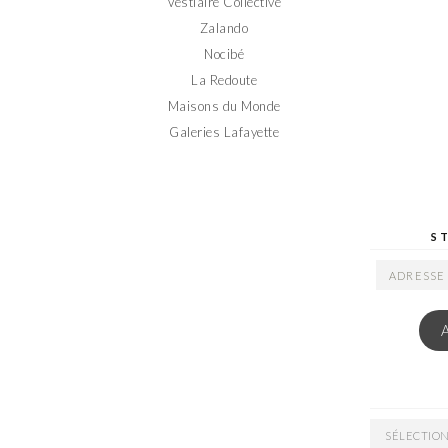
Vestiaire Collective
Zalando
Nocibé
La Redoute
Maisons du Monde
Galeries Lafayette
S
ADRESSE
EMAIL
ARCHIVES