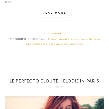
week !
READ MORE
21 COMMENTS
CATEGORIES:
LOOKS
Tags:
chemise tropical
,
chemise zara
,
collier jaune
zara
,
collier neon
,
vans jaune fluo
,
vans neon
LE PERFECTO CLOUTÉ – ELODIE IN PARIS
6 juin 2012