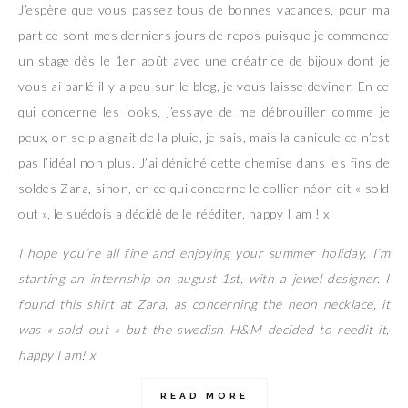
J’espère que vous passez tous de bonnes vacances, pour ma
part ce sont mes derniers jours de repos puisque je commence
un stage dès le 1er août avec une créatrice de bijoux dont je
vous ai parlé il y a peu sur le blog, je vous laisse deviner. En ce
qui concerne les looks, j’essaye de me débrouiller comme je
peux, on se plaignait de la pluie, je sais, mais la canicule ce n’est
pas l’idéal non plus. J’ai déniché cette chemise dans les fins de
soldes Zara, sinon, en ce qui concerne le collier néon dit « sold
out », le suédois a décidé de le rééditer, happy I am ! x
I hope you’re all fine and enjoying your summer holiday, I’m
starting an internship on august 1st, with a jewel designer. I
found this shirt at Zara, as concerning the neon necklace, it
was « sold out » but the swedish H&M decided to reedit it,
happy I am! x
READ MORE