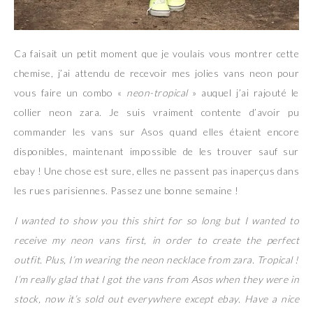
Ca faisait un petit moment que je voulais vous montrer cette
chemise, j’ai attendu de recevoir mes jolies vans neon pour
vous faire un combo «
neon-tropical
» auquel j’ai rajouté le
collier neon zara. Je suis vraiment contente d’avoir pu
commander les vans sur Asos quand elles étaient encore
disponibles, maintenant impossible de les trouver sauf sur
ebay ! Une chose est sure, elles ne passent pas inaperçus dans
les rues parisiennes. Passez une bonne semaine !
I wanted to show you this shirt for so long but I wanted to
receive my neon vans first, in order to create the perfect
outfit. Plus, I’m wearing the neon necklace from zara. Tropical !
I’m really glad that I got the vans from Asos when they were in
stock, now it’s sold out everywhere except ebay. Have a nice