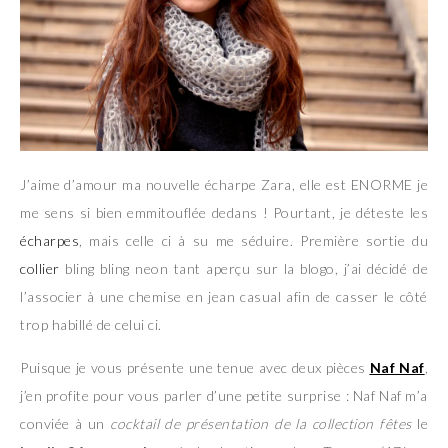
J’aime d’amour ma nouvelle écharpe Zara, elle est ENORME je
me sens si bien emmitouflée dedans ! Pourtant, je déteste les
écharpes
, mais celle ci à su me séduire. Première sortie du
collier
bling bling neon tant aperçu sur la blogo, j’ai décidé de
l’associer à une chemise en jean casual afin de casser le côté
trop habillé de celui ci.
Puisque je vous présente une tenue avec deux pièces
Naf Naf
,
j’en profite pour vous parler d’une petite surprise : Naf Naf m’a
conviée à un
cocktail de présentation de la collection fêtes
le