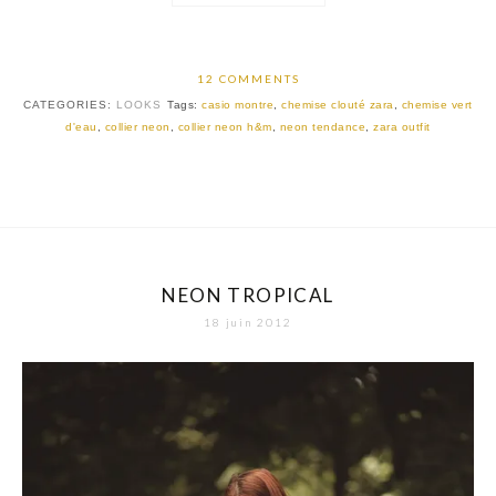
12 COMMENTS
CATEGORIES:
LOOKS
Tags:
casio montre
,
chemise clouté zara
,
chemise vert
d'eau
,
collier neon
,
collier neon h&m
,
neon tendance
,
zara outfit
NEON TROPICAL
18 juin 2012