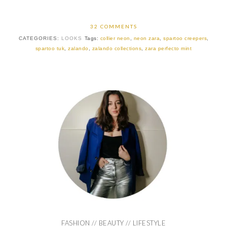
32 COMMENTS
CATEGORIES:
LOOKS
Tags:
collier neon
,
neon zara
,
spartoo creepers
,
spartoo tuk
,
zalando
,
zalando collections
,
zara perfecto mint
FASHION // BEAUTY // LIFESTYLE