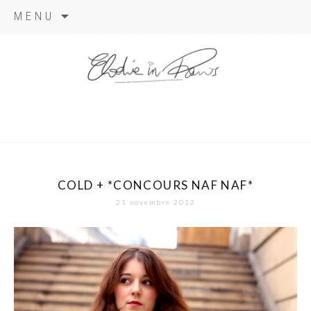
Aller
MENU
au
contenu
elodie in
paris
COLD + *CONCOURS NAF NAF*
21 novembre 2012