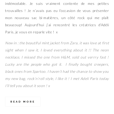
indémodable. Je suis vraiment contente de mes petites
trouvailles ! Je n’avais pas eu l’occasion de vous présenter
mon nouveau sac bi-matières, un côté rock qui me plaît
beaucoup! Aujourd’hui j’ai rencontré les créatrices d’Adéli
Paris, je vous en reparle vite ! x
New in : the beautiful mint jacket from Zara, it was love at first
sight when I saw it, I loved everything about it !! The neon
necklace, I missed the one from H&M, sold out verrry fast !
Lucky are the people who got it. I finally bought creepers,
black ones from Spartoo. I haven’t had the chance to show you
my new bag, rock’n’roll style, I like it ! I met Adeli Paris today
I’ll tell you about it soon ! x
READ MORE