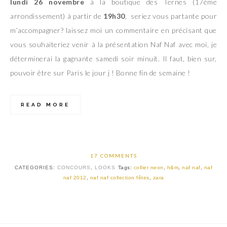
lundi 26 novembre
à la boutique des Ternes (17ème
arrondissement) à partir de
19h30
, seriez vous partante pour
m’accompagner? laissez moi un commentaire en précisant que
vous souhaiteriez venir à la présentation Naf Naf avec moi, je
déterminerai la gagnante samedi soir minuit. Il faut, bien sur,
pouvoir être sur Paris le jour j ! Bonne fin de semaine !
READ MORE
17 COMMENTS
CATEGORIES:
CONCOURS
,
LOOKS
Tags:
collier neon
,
h&m
,
naf naf
,
naf
naf 2012
,
naf naf collection fêtes
,
zara