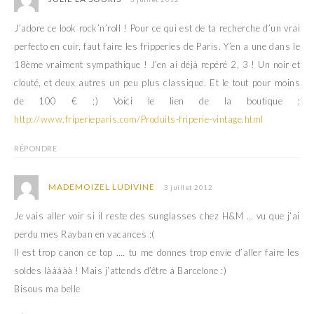
J’adore ce look rock’n’roll ! Pour ce qui est de ta recherche d’un vrai
perfecto en cuir, faut faire les fripperies de Paris. Y’en a une dans le
18ème vraiment sympathique ! J’en ai déjà repéré 2, 3 ! Un noir et
clouté, et deux autres un peu plus classique. Et le tout pour moins
de 100 € ;) Voici le lien de la boutique :
http://www.friperieparis.com/Produits-friperie-vintage.html
RÉPONDRE
MADEMOIZEL LUDIVINE
3 juillet 2012
Je vais aller voir si il reste des sunglasses chez H&M … vu que j’ai
perdu mes Rayban en vacances :(
Il est trop canon ce top …. tu me donnes trop envie d’aller faire les
soldes lààààà ! Mais j’attends d’être à Barcelone :)
Bisous ma belle