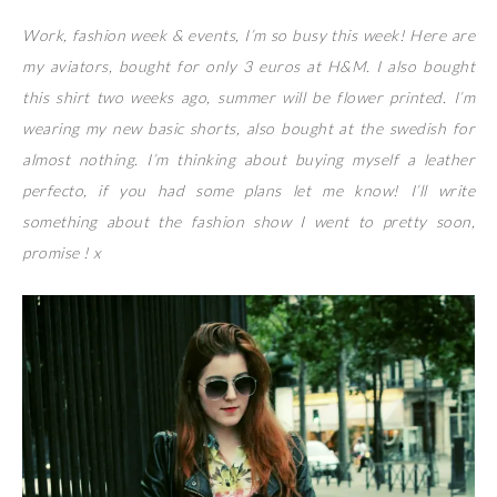
Work, fashion week & events, I’m so busy this week! Here are
my aviators, bought for only 3 euros at H&M. I also bought
this shirt two weeks ago, summer will be flower printed. I’m
wearing my new basic shorts, also bought at the swedish for
almost nothing. I’m thinking about buying myself a leather
perfecto, if you had some plans let me know! I’ll write
something about the fashion show I went to pretty soon,
promise ! x