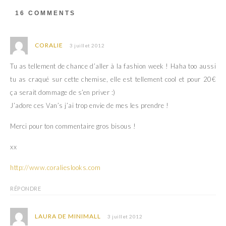
d
e
a
d
16 COMMENTS
n
a
s
n
u
s
n
u
e
n
CORALIE
3 juillet 2012
n
e
o
n
u
o
Tu as tellement de chance d’aller à la fashion week ! Haha too aussi
v
u
e
v
tu as craqué sur cette chemise, elle est tellement cool et pour 20€
l
e
l
l
ça serait dommage de s’en priver :)
e
l
f
e
J’adore ces Van’s j’ai trop envie de mes les prendre !
e
f
n
e
ê
n
Merci pour ton commentaire gros bisous !
t
ê
r
t
e
r
)
e
xx
)
http://www.coralieslooks.com
RÉPONDRE
LAURA DE MINIMALL
3 juillet 2012