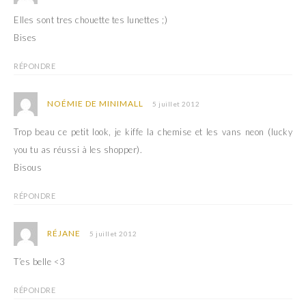
Elles sont tres chouette tes lunettes ;)
Bises
RÉPONDRE
NOÉMIE DE MINIMALL
5 juillet 2012
Trop beau ce petit look, je kiffe la chemise et les vans neon (lucky
you tu as réussi à les shopper).
Bisous
RÉPONDRE
RÉJANE
5 juillet 2012
T’es belle <3
RÉPONDRE