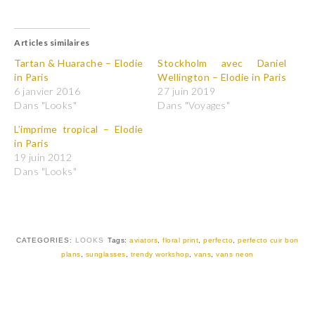
l
l
i
i
q
q
u
u
Articles similaires
e
e
z
z
p
p
Tartan & Huarache – Elodie
Stockholm avec Daniel
o
o
in Paris
Wellington – Elodie in Paris
u
u
r
r
6 janvier 2016
27 juin 2019
p
p
Dans "Looks"
Dans "Voyages"
a
a
r
r
t
t
L’imprime tropical – Elodie
a
a
in Paris
g
g
e
e
19 juin 2012
r
r
Dans "Looks"
s
s
u
u
r
r
T
F
w
a
i
c
t
e
t
b
CATEGORIES:
LOOKS
Tags:
aviators
,
floral print
,
perfecto
,
perfecto cuir bon
e
o
r
o
plans
,
sunglasses
,
trendy workshop
,
vans
,
vans neon
(
k
o
(
u
o
v
u
r
v
e
r