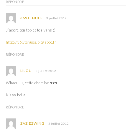
RÉPONDRE
365TENUES
3 juillet 2012
J’adore ton top et tes vans :)
http://365tenues.blogspot.fr
RÉPONDRE
LILOU
3 juillet 2012
Whaouuu, cette chemise ♥♥♥
Kisss bella
RÉPONDRE
ZAZIEZWING
3 juillet 2012