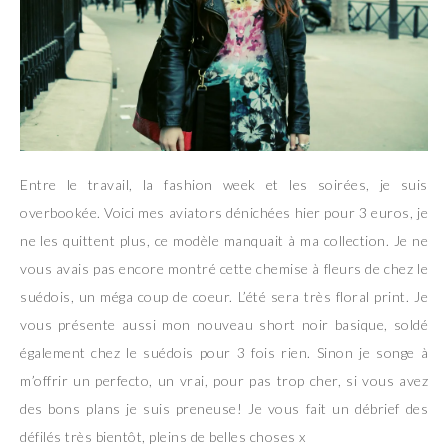
Entre le travail, la fashion week et les soirées, je suis
overbookée. Voici mes aviators dénichées hier pour 3 euros, je
ne les quittent plus, ce modèle manquait à ma collection. Je ne
vous avais pas encore montré cette chemise à fleurs de chez le
suédois, un méga coup de coeur. L’été sera très floral print. Je
vous présente aussi mon nouveau short noir basique, soldé
également chez le suédois pour 3 fois rien. Sinon je songe à
m’offrir un perfecto, un vrai, pour pas trop cher, si vous avez
des bons plans je suis preneuse! Je vous fait un débrief des
défilés très bientôt, pleins de belles choses x