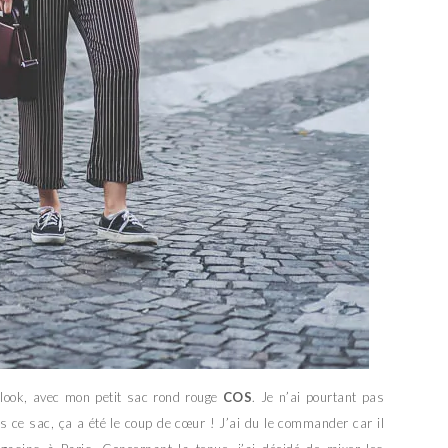
look, avec mon petit sac rond rouge
COS
. Je n’ai pourtant pas
 ce sac, ça a été le coup de cœur ! J’ai du le commander car il