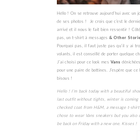
Hello ! On se retrouve aujourd’hui avec un j
de ses photos ! Je crois que c’est le derni
arrivé et il nous le fait bien ressentir ! C
pas, un t-shirt à messages
& Other Stori
Pourquoi pas, il faut juste pas qu’il y ai t
volants, il est conseillé de porter quelque c
J’ai choisi pour ce look mes
Vans
dénichées
pour une paire de bottines. J’espère que ce
bisous !
Hello ! I’m back today with a beautiful shoot
last outfit without tights, winter is coming &
checked coat from H&M, a message t-shirt 
chose to wear Vans sneakers but you also can 
be back on Friday with a new one. Kisses !