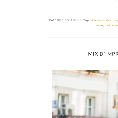
CATEGORIES:
LOOKS
Tags:
& other stories
,
blo
volant
,
look
,
man
MIX D’IMPR