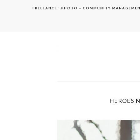
Aller
FREELANCE : PHOTO – COMMUNITY MANAGEME
au
contenu
elodie
HEROES N