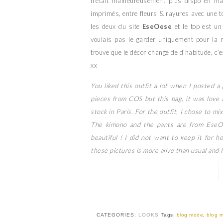
n’était malheureusement plus dispo en mag
imprimés, entre fleurs & rayures avec une to
les deux du site
EseOese
et le top est u
voulais pas le garder uniquement pour la 
trouve que le décor change de d’habitude, c’
xx
You liked this outfit a lot when I posted
pieces from COS but this bag, it was love a
stock in Paris. For the outfit, I chose to mi
The kimono and the pants are from EseO
beautiful ! I did not want to keep it for h
these pictures is more alive than usual and I
CATEGORIES:
LOOKS
Tags:
blog mode
,
blog m