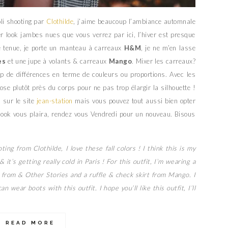
oli shooting par
Clothilde
, j’aime beaucoup l’ambiance automnale
er look jambes nues que vous verrez par ici, l’hiver est presque
ôté tenue, je porte un manteau à carreaux
H&M
, je ne m’en lasse
es
et une jupe à volants & carreaux
Mango
. Mixer les carreaux?
rop de différences en terme de couleurs ou proportions. Avec les
hose plutôt près du corps pour ne pas trop élargir la silhouette !
 sur le site
jean-station
mais vous pouvez tout aussi bien opter
 look vous plaira, rendez vous Vendredi pour un nouveau. Bisous
ing from Clothilde, I love these fall colors ! I think this is my
 it’s getting really cold in Paris ! For this outfit, I’m wearing a
from & Other Stories and a ruffle & check skirt from Mango. I
wear boots with this outfit. I hope you’ll like this outfit, I’ll
READ MORE