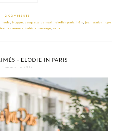
2 COMMENTS
g mode
,
blogger
,
casquette de marin
,
elodieinparis
,
h&m
,
jean station
,
jupe
teau a carreaux
,
t-shirt a message
,
vans
IMÉS – ELODIE IN PARIS
3 novembre 2017