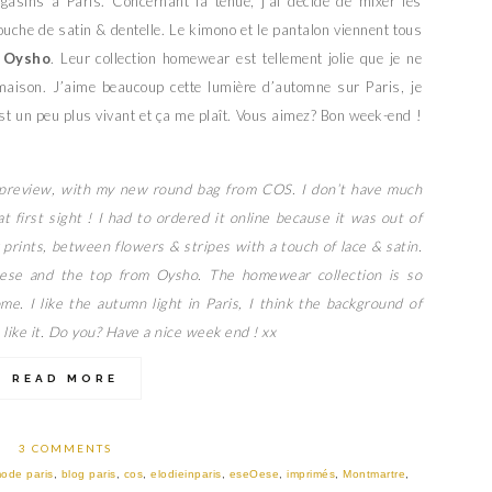
asins à Paris. Concernant la tenue, j’ai décidé de mixer les
uche de satin & dentelle. Le kimono et le pantalon viennent tous
n
Oysho
. Leur collection homewear est tellement jolie que je ne
maison. J’aime beaucoup cette lumière d’automne sur Paris, je
est un peu plus vivant et ça me plaît. Vous aimez? Bon week-end !
 a preview, with my new round bag from COS. I don’t have much
t first sight ! I had to ordered it online because it was out of
x prints, between flowers & stripes with a touch of lace & satin.
ese and the top from Oysho. The homewear collection is so
ome. I like the autumn light in Paris, I think the background of
 like it. Do you? Have a nice week end ! xx
READ MORE
3 COMMENTS
ode paris
,
blog paris
,
cos
,
elodieinparis
,
eseOese
,
imprimés
,
Montmartre
,